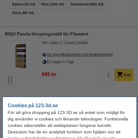
Nylon (30 ml)
Plus (100 ml)
Standaard (400 ml)
Stick (80 ml)
BIQU Panda förvaringsställ för Filament
40+ rullar
1
Svart
kolstål
Se specifikationerna och beskrivningen
EU-lager 5-7dgr
695 kr
Köp
Cookies på 123-3d.se
eSun eVacuum kit Pro
För att göra shopping på 123-3D.se så enkel som möjligt för
32 x 32 x 102 mm (LxBxH)
5 V
eSun
0,075 kg
dig använder vi cookies och liknande teknologier. Funktionella
cookies säkerställer att webbplatsen fungerar korrekt.
Se specifikationerna och beskrivningen
Dessutom har de en analytisk funktion som hjälper oss att
EU-lager 5-7dgr