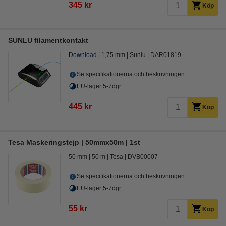
345 kr
Köp
SUNLU filamentkontakt
Download
1,75 mm
Sunlu
DAR01819
Se specifikationerna och beskrivningen
EU-lager 5-7dgr
445 kr
Köp
Tesa Maskeringstejp | 50mmx50m | 1st
50 mm
50 m
Tesa
DVB00007
Se specifikationerna och beskrivningen
EU-lager 5-7dgr
55 kr
Köp