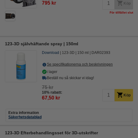
795 kr
Köp
För tillfället slut
123-3D självhäftande spray | 150ml
Download
123-3D
150 ml
DAR02393
Se specifikationerna och beskrivningen
i lager
Beställ nu så skickar vi idag!
75 kr
10% rabatt:
Köp
67,50 kr
Extra information
Säkerhetsdatablad
123-3D Efterbehandlingsset för 3D-utskrifter