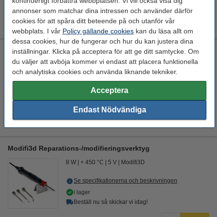
kontinuerligt förbättra webbplatsen. Vi vill också visa dig
annonser som matchar dina intressen och använder därför
220 kr
Köp
cookies för att spåra ditt beteende på och utanför vår
webbplats. I vår
Policy gällande cookies
kan du läsa allt om
dessa cookies, hur de fungerar och hur du kan justera dina
Modifi3d Pro reparations-/modifieringsverktyg
inställningar. Klicka på acceptera för att ge ditt samtycke. Om
du väljer att avböja kommer vi endast att placera funktionella
30 W
150 cm
+ 450 °C
24 V
och analytiska cookies och använda liknande tekniker.
Se specifikationerna och beskrivningen
Acceptera
EU-lager 5-7dgr
Endast Nödvändiga
850 kr
Köp
Modifi3d Reparations-/modifieringsverktyg
8 W
+ 450 °C
5 V
Modifi3D
Se specifikationerna och beskrivningen
i lager
Beställ nu så skickar vi idag!