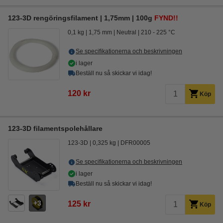
123-3D rengöringsfilament | 1,75mm | 100g
FYND!!
0,1 kg
1,75 mm
Neutral
210 - 225 °C
Se specifikationerna och beskrivningen
i lager
Beställ nu så skickar vi idag!
120 kr
Köp
123-3D filamentspolehållare
123-3D
0,325 kg
DFR00005
Se specifikationerna och beskrivningen
i lager
Beställ nu så skickar vi idag!
3
125 kr
Köp