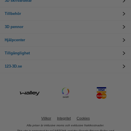
3D skrivardelar
Tillbehör
3D pennor
Hjälpcenter
Tillgänglighet
123-3D.se
Villkor
Integritet
Cookies
Alla priser är inklusive moms och exklusive fraktkostnader.
This site is protected by reCAPTCHA and the Google
Privacy Policy
and