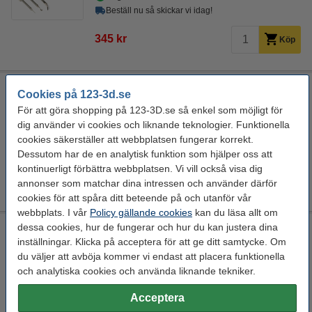
Beställ nu så skickar vi idag!
345 kr
Köp
SUNLU filamentkontakt
Cookies på 123-3d.se
Download
1,75 mm
Sunlu
DAR01819
För att göra shopping på 123-3D.se så enkel som möjligt för
dig använder vi cookies och liknande teknologier. Funktionella
Se specifikationerna och beskrivningen
cookies säkerställer att webbplatsen fungerar korrekt.
EU-lager 5-7dgr
Dessutom har de en analytisk funktion som hjälper oss att
kontinuerligt förbättra webbplatsen. Vi vill också visa dig
445 kr
Köp
annonser som matchar dina intressen och använder därför
cookies för att spåra ditt beteende på och utanför vår
webbplats. I vår
Policy gällande cookies
kan du läsa allt om
dessa cookies, hur de fungerar och hur du kan justera dina
Tesa Maskeringstejp | 50mmx50m | 1st
inställningar. Klicka på acceptera för att ge ditt samtycke. Om
50 mm
50 m
Tesa
DVB00007
du väljer att avböja kommer vi endast att placera funktionella
och analytiska cookies och använda liknande tekniker.
Se specifikationerna och beskrivningen
EU-lager 5-7dgr
Acceptera