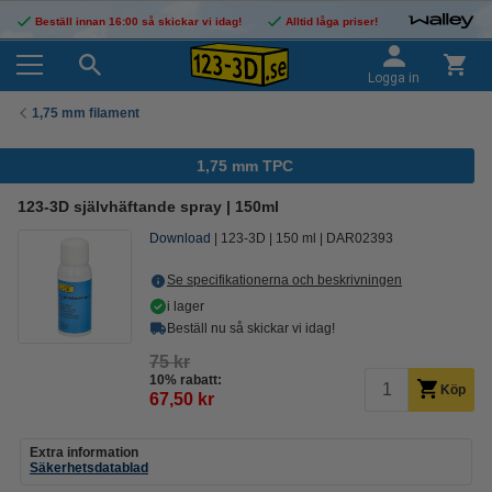
Beställ innan 16:00 så skickar vi idag!
Alltid låga priser!
Logga in
1,75 mm filament
1,75 mm TPC
123-3D självhäftande spray | 150ml
Download
123-3D
150 ml
DAR02393
Se specifikationerna och beskrivningen
i lager
Beställ nu så skickar vi idag!
75 kr
10% rabatt:
Köp
67,50 kr
Extra information
Säkerhetsdatablad