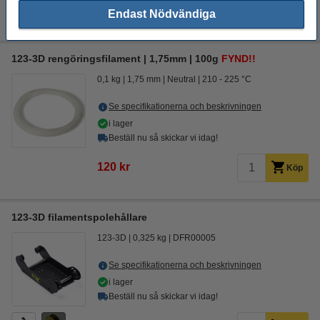
55 kr
Köp
Endast Nödvändiga
123-3D rengöringsfilament | 1,75mm | 100g
FYND!!
0,1 kg
1,75 mm
Neutral
210 - 225 °C
Se specifikationerna och beskrivningen
i lager
Beställ nu så skickar vi idag!
120 kr
Köp
123-3D filamentspolehållare
123-3D
0,325 kg
DFR00005
Se specifikationerna och beskrivningen
i lager
Beställ nu så skickar vi idag!