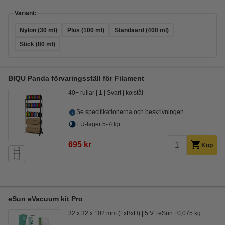
Variant:
Nylon (30 ml)
Plus (100 ml)
Standaard (400 ml)
Stick (80 ml)
BIQU Panda förvaringsställ för Filament
40+ rullar
1
Svart
kolstål
Se specifikationerna och beskrivningen
EU-lager 5-7dgr
695 kr
Köp
eSun eVacuum kit Pro
32 x 32 x 102 mm (LxBxH)
5 V
eSun
0,075 kg