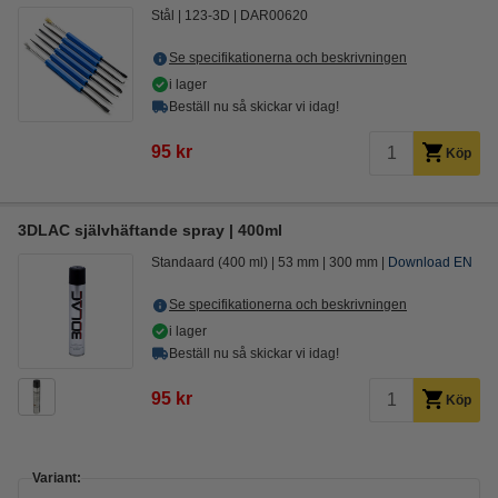
Stål
123-3D
DAR00620
Se specifikationerna och beskrivningen
i lager
Beställ nu så skickar vi idag!
95 kr
Köp
3DLAC självhäftande spray | 400ml
Standaard (400 ml)
53 mm
300 mm
Download EN
Se specifikationerna och beskrivningen
i lager
Beställ nu så skickar vi idag!
95 kr
Köp
Variant: