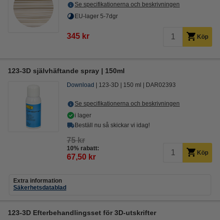
Se specifikationerna och beskrivningen
EU-lager 5-7dgr
345 kr
Köp
123-3D självhäftande spray | 150ml
Download
123-3D
150 ml
DAR02393
Se specifikationerna och beskrivningen
i lager
Beställ nu så skickar vi idag!
75 kr
10% rabatt:
Köp
67,50 kr
Extra information
Säkerhetsdatablad
123-3D Efterbehandlingsset för 3D-utskrifter