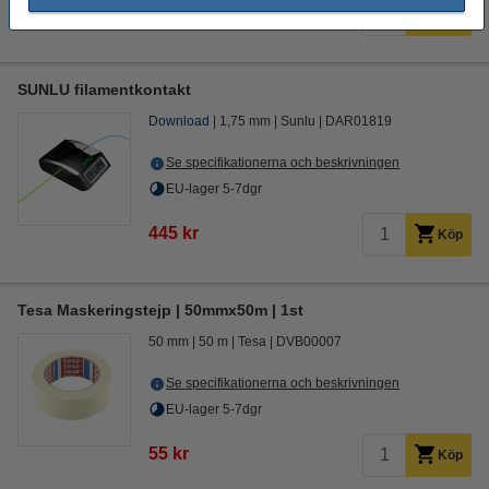
345 kr
Köp
SUNLU filamentkontakt
Download
1,75 mm
Sunlu
DAR01819
Se specifikationerna och beskrivningen
EU-lager 5-7dgr
445 kr
Köp
Tesa Maskeringstejp | 50mmx50m | 1st
50 mm
50 m
Tesa
DVB00007
Se specifikationerna och beskrivningen
EU-lager 5-7dgr
55 kr
Köp