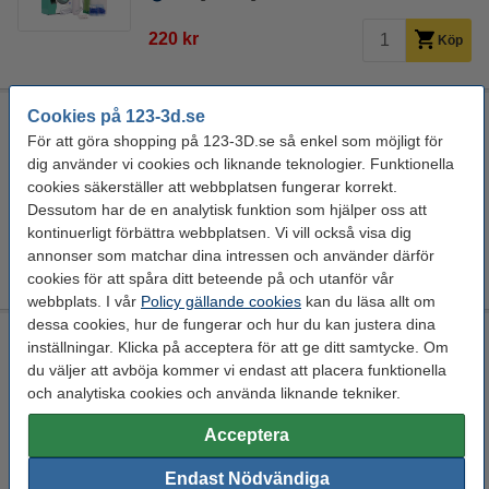
220 kr
Köp
Cookies på 123-3d.se
Modifi3d Pro reparations-/modifieringsverktyg
För att göra shopping på 123-3D.se så enkel som möjligt för
30 W
150 cm
+ 450 °C
24 V
dig använder vi cookies och liknande teknologier. Funktionella
cookies säkerställer att webbplatsen fungerar korrekt.
Se specifikationerna och beskrivningen
Dessutom har de en analytisk funktion som hjälper oss att
EU-lager 5-7dgr
kontinuerligt förbättra webbplatsen. Vi vill också visa dig
annonser som matchar dina intressen och använder därför
850 kr
Köp
cookies för att spåra ditt beteende på och utanför vår
webbplats. I vår
Policy gällande cookies
kan du läsa allt om
dessa cookies, hur de fungerar och hur du kan justera dina
Modifi3d Reparations-/modifieringsverktyg
inställningar. Klicka på acceptera för att ge ditt samtycke. Om
8 W
+ 450 °C
5 V
Modifi3D
du väljer att avböja kommer vi endast att placera funktionella
och analytiska cookies och använda liknande tekniker.
Se specifikationerna och beskrivningen
Acceptera
i lager
Beställ nu så skickar vi idag!
Endast Nödvändiga