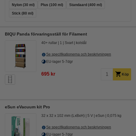
Nylon (30 ml)
Plus (100 ml)
Standaard (400 ml)
Stick (80 ml)
BIQU Panda förvaringsställ för Filament
40+ rullar
1
Svart
kolstål
Se specifikationerna och beskrivningen
EU-lager 5-7dgr
695 kr
Köp
eSun eVacuum kit Pro
32 x 32 x 102 mm (LxBxH)
5 V
eSun
0,075 kg
Se specifikationerna och beskrivningen
EU-lager 5-7dgr