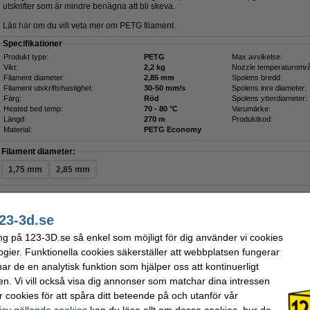
utskrifter som är mindre benägna att bli skeva.
Läs
här
om du vill veta mer om PETG filament.
Specifikationer
Produkt type:
PETG
Max avvikelse:
Vikt:
2,2 kg
Nozzle temperaturomr
Filament diameter:
2,85 mm
Spolens bredd:
Filament utskriftshastighet:
30-50 mm/s
Spolens inre diameter:
Färg:
Röd
Spolens ytterdiameter:
Heated bed temp:
70 - 80 °C
Varumärke:
Längd:
270 m
Produktkod:
Material:
PETG Economy
Filament diameter:
1,75 mm
2,85 mm
Färg:
Ljusgrå
Mörkgrå
Röd
23-3d.se
ng på 123-3D.se så enkel som möjligt för dig använder vi cookies
Vikt:
ogier. Funktionella cookies säkerställer att webbplatsen fungerar
0,75 kg
2,2 kg
r de en analytisk funktion som hjälper oss att kontinuerligt
en. Vi vill också visa dig annonser som matchar dina intressen
570 kr
 cookies för att spåra ditt beteende på och utanför vår
56 kr Exkl. 25% Moms
icy gällande cookies
kan du läsa allt om dessa cookies, hur de