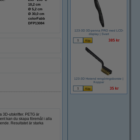
10,2 cm
Ø 5,2 cm
Ø 30,0 cm
colorFabb
DFP13084
123-3D 3D-penna PRO med LCD-
display | Svart
385 kr
123-3D Hotend rengöringsborste |
Koppar
35 kr
a 3D-utskrifter. PETG är
ent kan du skapa föremål i alla
ende. Resultatet är starka