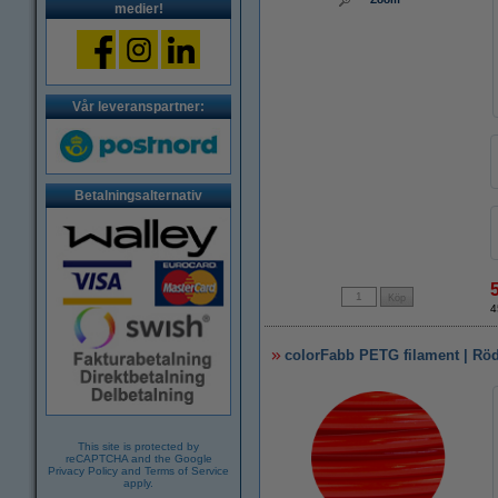
medier!
Vår leveranspartner:
Betalningsalternativ
4
colorFabb PETG filament | Rö
This site is protected by
reCAPTCHA and the Google
Privacy Policy
and
Terms of Service
apply.