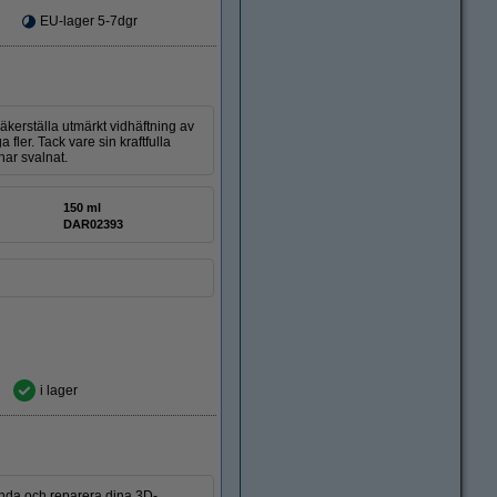
EU-lager 5-7dgr
kerställa utmärkt vidhäftning av
fler. Tack vare sin kraftfulla
har svalnat.
150 ml
DAR02393
i lager
lända och reparera dina 3D-