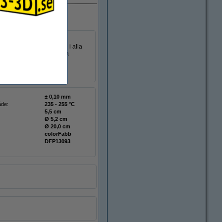
a 3D-utskrifter. PETG är
ent kan du skapa föremål i alla
ende. Resultatet är starka
± 0,10 mm
åde:
235 - 255 °C
5,5 cm
Ø 5,2 cm
Ø 20,0 cm
colorFabb
DFP13093