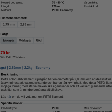
Heated bed temp:
70 - 80 °C
Varumärke:
Längd:
270 m
Produktkod:
Material:
PETG Economy
Filament diameter:
1,75 mm
2,85 mm
Färg:
Ljusgrå
Mörkgrå
Röd
570 kr
56 kr Exkl. 25% Moms
sgrå | 2,85mm | 2,2kg | Economy
Beskrivning
Detta colorFabb filament i ljusgrått har en diameter på 2,85mm och är idealiskt för 
återvinningsbart, vattenavvisande och har en låg krymphalt. Med detta PETG filam
möjliga former, med starka mekaniska egenskaper och ett vackert, glänsande utse
utskrifter som är mindre benägna att bli skeva.
Läs
här
om du vill veta mer om PETG filament.
Specifikationer
Produkt type:
PETG
Max avvikelse:
Vikt:
2,2 kg
Nozzle temperaturomr