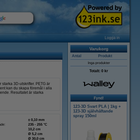
Logga in
Varukorg
Antal
Produkt
Inga produkter
Totalt:
0 kr
 starka 3D-utskrifter. PETG är
ent kan du skapa föremål i alla
ende. Resultatet är starka
Fynd!
123-3D Svart PLA | 1kg +
123-3D självhäftande
spray 150ml
± 0,10 mm
åde:
235 - 255 °C
10,2 cm
Ø 5,2 cm
Ø 30,0 cm