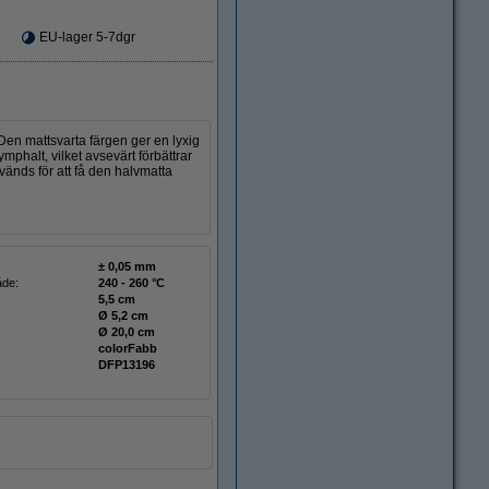
EU-lager 5-7dgr
Den mattsvarta färgen ger en lyxig
ymphalt, vilket avsevärt förbättrar
nvänds för att få den halvmatta
± 0,05 mm
åde:
240 - 260 °C
5,5 cm
Ø 5,2 cm
Ø 20,0 cm
colorFabb
DFP13196