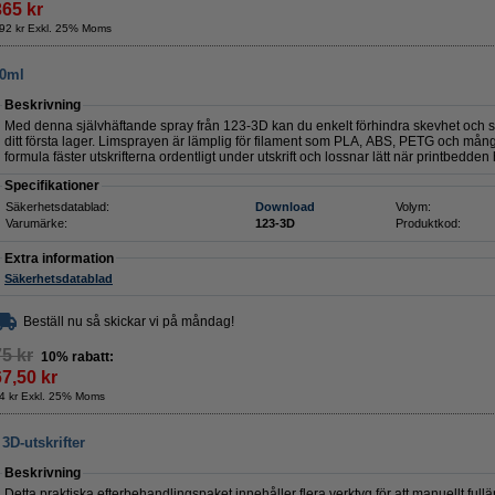
365 kr
92 kr Exkl. 25% Moms
50ml
Beskrivning
Med denna självhäftande spray från 123-3D kan du enkelt förhindra skevhet och sä
ditt första lager. Limsprayen är lämplig för filament som PLA, ABS, PETG och många 
formula fäster utskrifterna ordentligt under utskrift och lossnar lätt när printbedden 
Specifikationer
Säkerhetsdatablad:
Download
Volym:
Varumärke:
123-3D
Produktkod:
Extra information
Säkerhetsdatablad
Beställ nu så skickar vi på måndag!
75 kr
10% rabatt:
67,50 kr
4 kr Exkl. 25% Moms
3D-utskrifter
Beskrivning
Detta praktiska efterbehandlingspaket innehåller flera verktyg för att manuellt ful