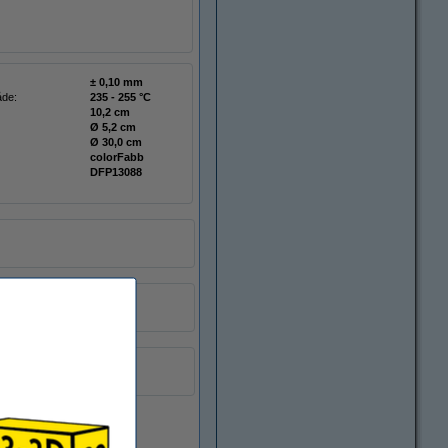
± 0,10 mm
åde:
235 - 255 °C
10,2 cm
Ø 5,2 cm
Ø 30,0 cm
colorFabb
DFP13088
EU-lager 5-7dgr