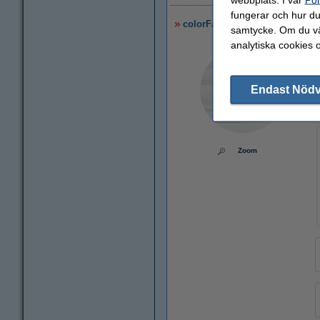
fungerar och hur du 
colorFabb PETG filament | Vit
samtycke. Om du väl
analytiska cookies 
Endast Nöd
Zoom