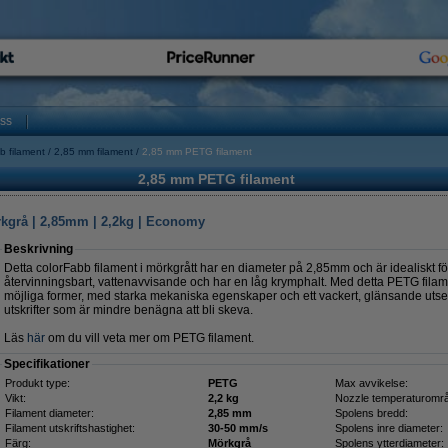
oss
b filament
2,85 mm filament
2,85 mm PETG filament
2,85 mm PETG filament
kgrå | 2,85mm | 2,2kg | Economy
Beskrivning
Detta colorFabb filament i mörkgrått har en diameter på 2,85mm och är idealiskt för
återvinningsbart, vattenavvisande och har en låg krymphalt. Med detta PETG filam
möjliga former, med starka mekaniska egenskaper och ett vackert, glänsande utse
utskrifter som är mindre benägna att bli skeva.
Läs
här
om du vill veta mer om PETG filament.
Specifikationer
Produkt type:
PETG
Max avvikelse:
Vikt:
2,2 kg
Nozzle temperaturomr
Filament diameter:
2,85 mm
Spolens bredd:
Filament utskriftshastighet:
30-50 mm/s
Spolens inre diameter:
Färg:
Mörkgrå
Spolens ytterdiameter: