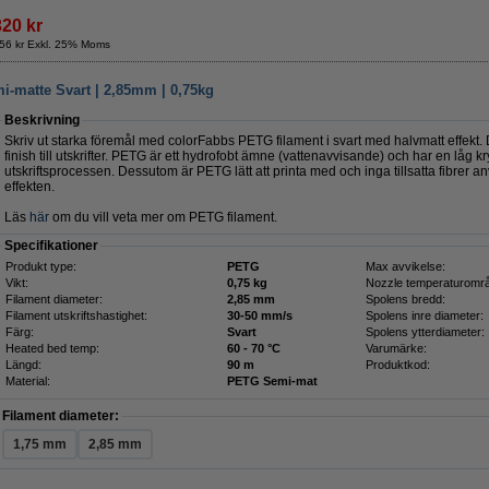
320 kr
56 kr Exkl. 25% Moms
i-matte Svart | 2,85mm | 0,75kg
Beskrivning
Skriv ut starka föremål med colorFabbs PETG filament i svart med halvmatt effekt. 
finish till utskrifter. PETG är ett hydrofobt ämne (vattenavvisande) och har en låg kr
utskriftsprocessen. Dessutom är PETG lätt att printa med och inga tillsatta fibrer a
effekten.
Läs
här
om du vill veta mer om PETG filament.
Specifikationer
Produkt type:
PETG
Max avvikelse:
Vikt:
0,75 kg
Nozzle temperaturomr
Filament diameter:
2,85 mm
Spolens bredd:
Filament utskriftshastighet:
30-50 mm/s
Spolens inre diameter:
Färg:
Svart
Spolens ytterdiameter:
Heated bed temp:
60 - 70 °C
Varumärke:
Längd:
90 m
Produktkod:
Material:
PETG Semi-mat
Filament diameter:
1,75 mm
2,85 mm