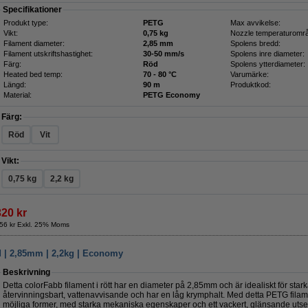
Specifikationer
Produkt type:
PETG
Max avvikelse:
Vikt:
0,75 kg
Nozzle temperaturomr
Filament diameter:
2,85 mm
Spolens bredd:
Filament utskriftshastighet:
30-50 mm/s
Spolens inre diameter:
Färg:
Röd
Spolens ytterdiameter:
Heated bed temp:
70 - 80 °C
Varumärke:
Längd:
90 m
Produktkod:
Material:
PETG Economy
Färg:
Röd
Vit
Vikt:
0,75 kg
2,2 kg
320 kr
56 kr Exkl. 25% Moms
d | 2,85mm | 2,2kg | Economy
Beskrivning
Detta colorFabb filament i rött har en diameter på 2,85mm och är idealiskt för stark
återvinningsbart, vattenavvisande och har en låg krymphalt. Med detta PETG filam
möjliga former, med starka mekaniska egenskaper och ett vackert, glänsande utse