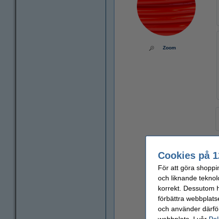
Zoom
Cookies på 1
För att göra shoppi
och liknande teknol
korrekt. Dessutom ha
förbättra webbplats
och använder därför
4
webbplats. I vår
Pol