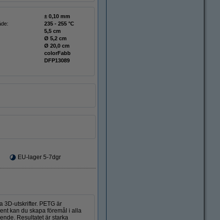
± 0,10 mm
åde:
235 - 255 °C
5,5 cm
Ø 5,2 cm
Ø 20,0 cm
colorFabb
DFP13089
EU-lager 5-7dgr
a 3D-utskrifter. PETG är
ent kan du skapa föremål i alla
ende. Resultatet är starka