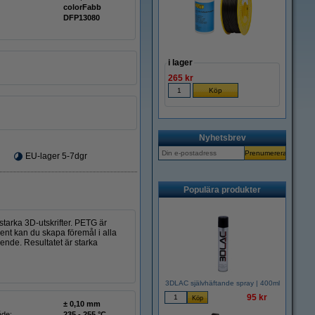
colorFabb
DFP13080
i lager
265 kr
Nyhetsbrev
EU-lager 5-7dgr
Populära produkter
starka 3D-utskrifter. PETG är
ent kan du skapa föremål i alla
ende. Resultatet är starka
3DLAC självhäftande spray | 400ml
95 kr
± 0,10 mm
åde:
235 - 255 °C