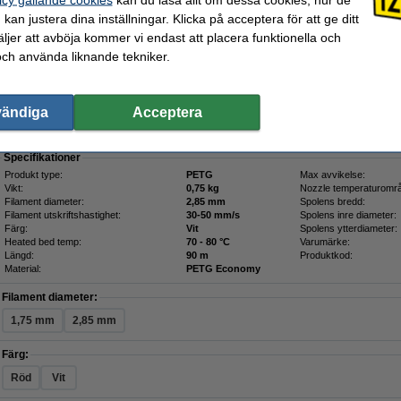
kan justera dina inställningar. Klicka på acceptera för att ge ditt
 | 2,85mm | 0,75kg | Economy
jer att avböja kommer vi endast att placera funktionella och
Beskrivning
och använda liknande tekniker.
Detta colorFabb filament i vitt har en diameter på 2,85mm och är idealiskt för stark
återvinningsbart, vattenavvisande och har en låg krymphalt. Med detta PETG filam
möjliga former, med starka mekaniska egenskaper och ett vackert, glänsande utse
utskrifter som är mindre benägna att bli skeva.
vändiga
Acceptera
Läs
här
om du vill veta mer om PETG filament.
Specifikationer
Produkt type:
PETG
Max avvikelse:
Vikt:
0,75 kg
Nozzle temperaturomr
Filament diameter:
2,85 mm
Spolens bredd:
Filament utskriftshastighet:
30-50 mm/s
Spolens inre diameter:
Färg:
Vit
Spolens ytterdiameter:
Heated bed temp:
70 - 80 °C
Varumärke:
Längd:
90 m
Produktkod:
Material:
PETG Economy
Filament diameter:
1,75 mm
2,85 mm
Färg:
Röd
Vit