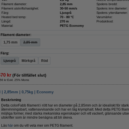
Filament diameter:
2,85 mm
Spolens bredd:
Filament utskriftshastighet:
30-50 mm/s
Spolens inre diameter:
Färg:
Ljusgrå
Spolens ytterdiameter:
Heated bed temp:
70 - 80 °C
Varumärke:
Längd:
270 m
Produktkod:
Material:
PETG Economy
Filament diameter:
1,75 mm
2,85 mm
Färg:
Ljusgrå
Mörkgrå
Röd
570 kr
(För tillfället slut)
56 kr Exkl. 25% Moms
d | 2,85mm | 0,75kg | Economy
Beskrivning
Detta colorFabb filament i rött har en diameter på 2,85mm och är idealiskt för stark
återvinningsbart, vattenavvisande och har en låg krymphalt. Med detta PETG filam
möjliga former, med starka mekaniska egenskaper och ett vackert, glänsande utse
utskrifter som är mindre benägna att bli skeva.
Läs
här
om du vill veta mer om PETG filament.