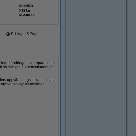
Modifi3D
0,12 kg
DGS00090
EU-lager 5-7dgr
mindre ändringar och reparationer
å så sätt kan du perfektionera ett
unders uppvärmningstid kan du sätta
mycket trevligt att använda.