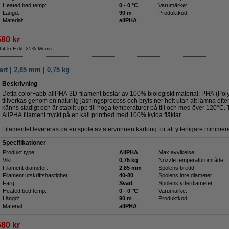
Heated bed temp:
0 - 0 °C
Varumärke:
Längd:
90 m
Produktkod:
Material:
allPHA
580 kr
64 kr Exkl. 25% Moms
rt | 2,85 mm | 0,75 kg
Beskrivning
Detta colorFabb allPHA 3D-filament består av 100% biologiskt material: PHA (Pol
tillverkas genom en naturlig jäsningsprocess och bryts ner helt utan att lämna efter
känns stadigt och är stabilt upp till höga temperaturer på till och med över 120°C. T
AllPHA filament tryckt på en kall printbed med 100% kylda fläktar.
Filamentet levereras på en spole av återvunnen kartong för att ytterligare minime
Specifikationer
Produkt type:
AllPHA
Max avvikelse:
Vikt:
0,75 kg
Nozzle temperaturområde:
Filament diameter:
2,85 mm
Spolens bredd:
Filament utskriftshastighet:
40-80
Spolens inre diameter:
Färg:
Svart
Spolens ytterdiameter:
Heated bed temp:
0 - 0 °C
Varumärke:
Längd:
90 m
Produktkod:
Material:
allPHA
580 kr