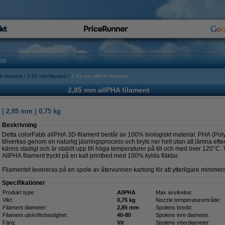
oss
b filament
2,85 mm filament
2,85 mm allPHA filament
2,85 mm allPHA filament
 | 2,85 mm | 0,75 kg
Beskrivning
Detta colorFabb allPHA 3D-filament består av 100% biologiskt material: PHA (Pol
tillverkas genom en naturlig jäsningsprocess och bryts ner helt utan att lämna efter
känns stadigt och är stabilt upp till höga temperaturer på till och med över 120°C. T
AllPHA filament tryckt på en kall printbed med 100% kylda fläktar.
Filamentet levereras på en spole av återvunnen kartong för att ytterligare minime
Specifikationer
Produkt type:
AllPHA
Max avvikelse:
Vikt:
0,75 kg
Nozzle temperaturområde:
Filament diameter:
2,85 mm
Spolens bredd:
Filament utskriftshastighet:
40-80
Spolens inre diameter:
Färg:
Vit
Spolens ytterdiameter: