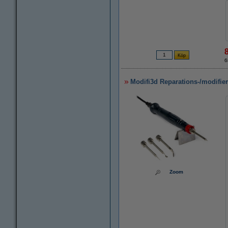
6
Modifi3d Reparations-/modifie
Zoom