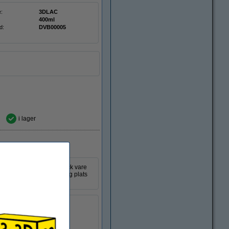
:
3DLAC
400ml
d:
DVB00005
i lager
a 3D-skrivarfilament. Tack vare
lar utan att ta upp onödig plats
30 x 1.320 mm (LxBxH)