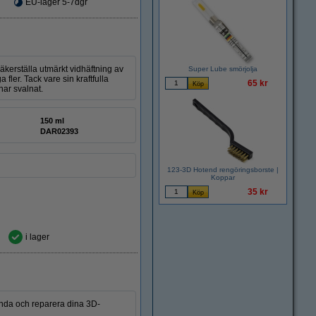
EU-lager 5-7dgr
kerställa utmärkt vidhäftning av
Super Lube smörjolja
fler. Tack vare sin kraftfulla
65 kr
har svalnat.
150 ml
DAR02393
123-3D Hotend rengöringsborste |
Koppar
35 kr
i lager
lända och reparera dina 3D-