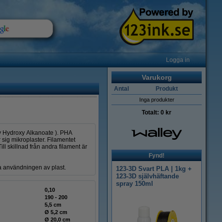
Logga in
Varukorg
Antal
Produkt
Inga produkter
Totalt:
0 kr
y Hydroxy Alkanoate ). PHA
 sig mikroplaster. Filamentet
ill skillnad från andra filament är
Fynd!
ra användningen av plast.
123-3D Svart PLA | 1kg +
123-3D självhäftande
spray 150ml
0,10
190 - 200
5,5 cm
Ø 5,2 cm
Ø 20,0 cm