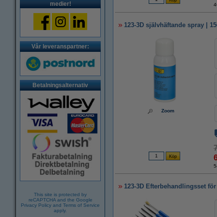
medier!
4
123-3D självhäftande spray | 1
Vår leveranspartner:
Betalningsalternativ
Zoom
5
123-3D Efterbehandlingsset för 
This site is protected by
reCAPTCHA and the Google
Privacy Policy
and
Terms of Service
apply.