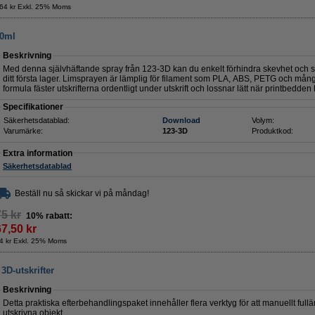
64 kr Exkl. 25% Moms
50ml
Beskrivning
Med denna självhäftande spray från 123-3D kan du enkelt förhindra skevhet och sä
ditt första lager. Limsprayen är lämplig för filament som PLA, ABS, PETG och många 
formula fäster utskrifterna ordentligt under utskrift och lossnar lätt när printbedden 
Specifikationer
Säkerhetsdatablad:
Download
Volym:
Varumärke:
123-3D
Produktkod:
Extra information
Säkerhetsdatablad
Beställ nu så skickar vi på måndag!
75 kr
10% rabatt:
67,50 kr
4 kr Exkl. 25% Moms
3D-utskrifter
Beskrivning
Detta praktiska efterbehandlingspaket innehåller flera verktyg för att manuellt ful
utskrivna objekt.