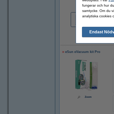
Zoom
fungerar och hur du 
samtycke. Om du väl
analytiska cookies 
Endast Nöd
5
eSun eVacuum kit Pro
Zoom