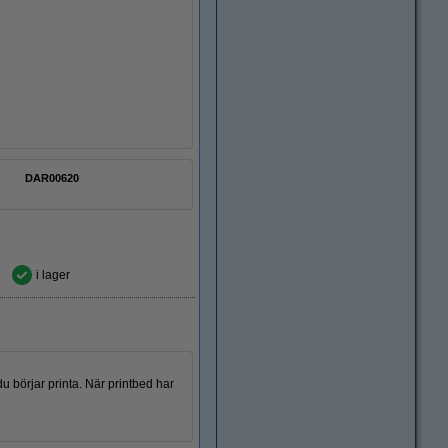
DAR00620
i lager
 börjar printa. När printbed har