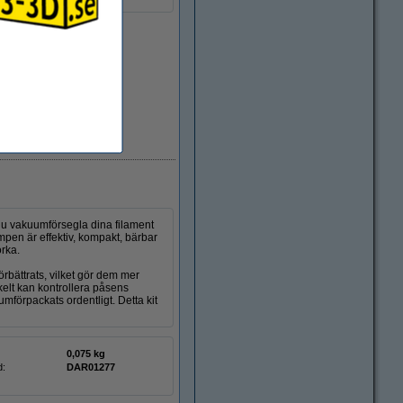
EU-lager 5-7dgr
 du vakuumförsegla dina filament
umpen är effektiv, kompakt, bärbar
orka.
bättrats, vilket gör dem mer
elt kan kontrollera påsens
förpackats ordentligt. Detta kit
0,075 kg
d:
DAR01277