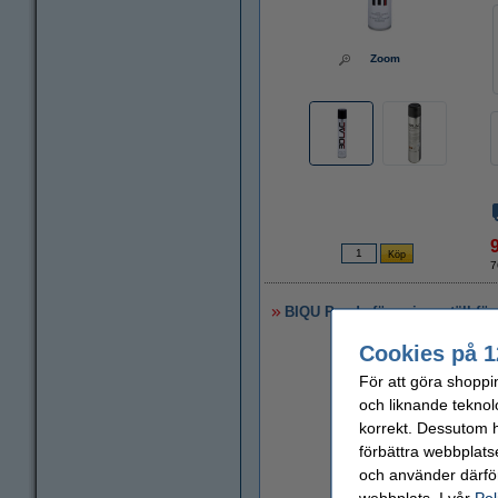
Zoom
7
BIQU Panda förvaringsställ för
Cookies på 1
För att göra shoppi
och liknande teknol
korrekt. Dessutom ha
förbättra webbplats
och använder därför
webbplats. I vår
Pol