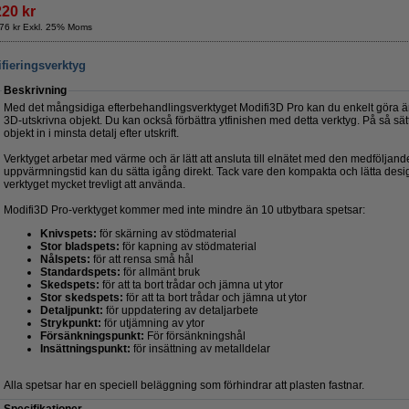
220 kr
76 kr Exkl. 25% Moms
fieringsverktyg
Beskrivning
Med det mångsidiga efterbehandlingsverktyget Modifi3D Pro kan du enkelt göra ä
3D-utskrivna objekt. Du kan också förbättra ytfinishen med detta verktyg. På så sät
objekt in i minsta detalj efter utskrift.
Verktyget arbetar med värme och är lätt att ansluta till elnätet med den medföljan
uppvärmningstid kan du sätta igång direkt. Tack vare den kompakta och lätta desi
verktyget mycket trevligt att använda.
Modifi3D Pro-verktyget kommer med inte mindre än 10 utbytbara spetsar:
Knivspets:
för skärning av stödmaterial
Stor bladspets:
för kapning av stödmaterial
Nålspets:
för att rensa små hål
Standardspets:
för allmänt bruk
Skedspets:
för att ta bort trådar och jämna ut ytor
Stor skedspets:
för att ta bort trådar och jämna ut ytor
Detaljpunkt:
för uppdatering av detaljarbete
Strykpunkt:
för utjämning av ytor
Försänkningspunkt:
För försänkningshål
Insättningspunkt:
för insättning av metalldelar
Alla spetsar har en speciell beläggning som förhindrar att plasten fastnar.