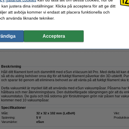
kan justera dina inställningar. Klicka på acceptera för att ge ditt
jer att avböja kommer vi endast att placera funktionella och
och använda liknande tekniker.
vändiga
Acceptera
695 kr
56 kr Exkl. 25% Moms
Beskrivning
Håll ditt filament torrt och dammfritt med eSun eVacuum kit Pro. Med detta kit kan
så att du aldrig behöver oroa dig för att fuktigt filament påverkar din 3D-utskrift. P
och sparar tid genom att eliminera behovet av att vänta på att fuktigt filament ska t
Detta vakuumkit är mycket lätt att använda med eSun vakuumpåsar. Påsarna har för
hållbara och mer återvinningsbara. Den dubbelfärgade stängningen gör att du enk
vakuumstatus. De gula och blå sidorna gör förslutningen grön när påsen har vakuum
kommer med 10 vakuumpåsar.
Specifikationer
Mått:
32 x 32 x 102 mm (LxBxH)
Vikt:
Spänning:
5 V
Produktko
Varumärke:
eSun