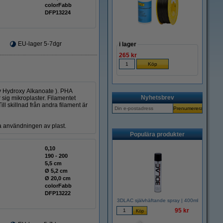
colorFabb
DFP13224
EU-lager 5-7dgr
i lager
265 kr
y Hydroxy Alkanoate ). PHA
Nyhetsbrev
 sig mikroplaster. Filamentet
ill skillnad från andra filament är
ra användningen av plast.
Populära produkter
0,10
190 - 200
5,5 cm
Ø 5,2 cm
Ø 20,0 cm
colorFabb
DFP13222
3DLAC självhäftande spray | 400ml
95 kr