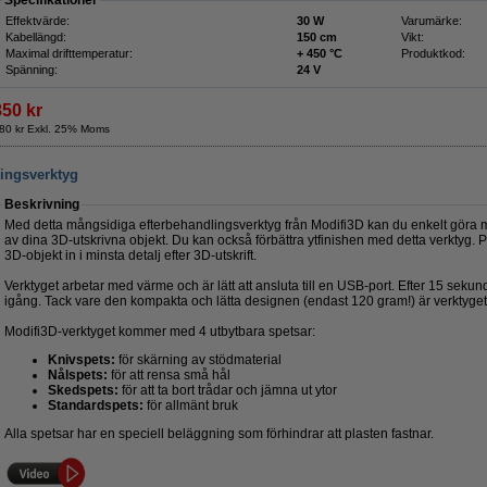
Specifikationer
Effektvärde:
30 W
Varumärke:
Kabellängd:
150 cm
Vikt:
Maximal drifttemperatur:
+ 450 °C
Produktkod:
Spänning:
24 V
850 kr
80 kr Exkl. 25% Moms
ringsverktyg
Beskrivning
Med detta mångsidiga efterbehandlingsverktyg från Modifi3D kan du enkelt göra 
av dina 3D-utskrivna objekt. Du kan också förbättra ytfinishen med detta verktyg. P
3D-objekt in i minsta detalj efter 3D-utskrift.
Verktyget arbetar med värme och är lätt att ansluta till en USB-port. Efter 15 sek
igång. Tack vare den kompakta och lätta designen (endast 120 gram!) är verktyget 
Modifi3D-verktyget kommer med 4 utbytbara spetsar:
Knivspets:
för skärning av stödmaterial
Nålspets:
för att rensa små hål
Skedspets:
för att ta bort trådar och jämna ut ytor
Standardspets:
för allmänt bruk
Alla spetsar har en speciell beläggning som förhindrar att plasten fastnar.