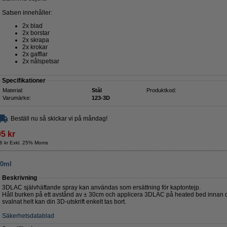
Satsen innehåller:
2x blad
2x borstar
2x skrapa
2x krokar
2x gafflar
2x nålspetsar
Specifikationer
Material:
Stål
Produktkod:
Varumärke:
123-3D
Beställ nu så skickar vi på måndag!
95 kr
6 kr Exkl. 25% Moms
00ml
Beskrivning
3DLAC självhäftande spray kan användas som ersättning för kaptontejp.
Håll burken på ett avstånd av ± 30cm och applicera 3DLAC på heated bed innan du
svalnat helt kan din 3D-utskrift enkelt tas bort.
Säkerhetsdatablad