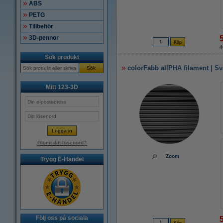
ABS
PETG
Tillbehör
3D-pennor
4
Sök produkt
colorFabb allPHA filament | Sva
Sök
Mitt 123-3D
Glömt ditt lösenord?
Zoom
Trygg E-Handel
Följ oss på sociala