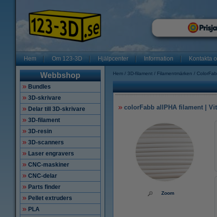
Hem
Om 123-3D
Hjälpcenter
Information
Kontakta 
Hem
3D-filament
Filamentmärken
ColorFab
Webbshop
Bundles
3D-skrivare
colorFabb allPHA filament | Vit
Delar till 3D-skrivare
3D-filament
3D-resin
3D-scanners
Laser engravers
CNC-maskiner
CNC-delar
Parts finder
Zoom
Pellet extruders
PLA