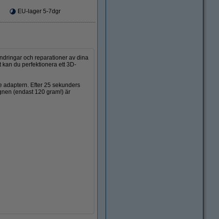
EU-lager 5-7dgr
ndringar och reparationer av dina
t kan du perfektionera ett 3D-
de adaptern. Efter 25 sekunders
gnen (endast 120 gram!) är