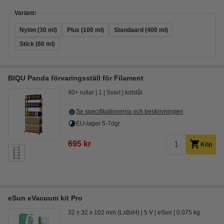
Variant:
Nylon (30 ml)
Plus (100 ml)
Standaard (400 ml)
Stick (80 ml)
BIQU Panda förvaringsställ för Filament
40+ rullar
1
Svart
kolstål
Se specifikationerna och beskrivningen
EU-lager 5-7dgr
695 kr
Köp
eSun eVacuum kit Pro
32 x 32 x 102 mm (LxBxH)
5 V
eSun
0,075 kg