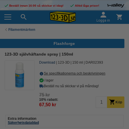
Beställ innan 16:00 så skickar vi idag!
Alltid låga priser!
Logga in
Filamentmärken
Flashforge
123-3D självhäftande spray | 150ml
Download
123-3D
150 ml
DAR02393
Se specifikationerna och beskrivningen
i lager
Beställ nu så skickar vi på måndag!
75 kr
10% rabatt:
Köp
67,50 kr
Extra information
Säkerhetsdatablad