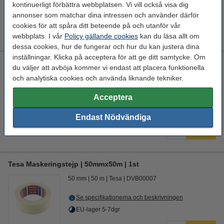
kontinuerligt förbättra webbplatsen. Vi vill också visa dig
Beställ nu så skickar vi på måndag!
annonser som matchar dina intressen och använder därför
cookies för att spåra ditt beteende på och utanför vår
345 kr
Köp
webbplats. I vår
Policy gällande cookies
kan du läsa allt om
dessa cookies, hur de fungerar och hur du kan justera dina
inställningar. Klicka på acceptera för att ge ditt samtycke. Om
SUNLU filamentkontakt
du väljer att avböja kommer vi endast att placera funktionella
och analytiska cookies och använda liknande tekniker.
Download
1,75 mm
Sunlu
DAR01819
Acceptera
Se specifikationerna och beskrivningen
EU-lager 5-7dgr
Endast Nödvändiga
445 kr
Köp
Tesa Maskeringstejp | 50mmx50m | 1st
50 mm
50 m
Tesa
DVB00007
Se specifikationerna och beskrivningen
EU-lager 5-7dgr