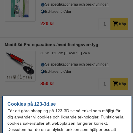
Se specifikationerna och beskrivningen
EU-lager 5-7dgr
220 kr
Köp
Modifi3d Pro reparations-/modifieringsverktyg
30 W
150 cm
+ 450 °C
24 V
Se specifikationerna och beskrivningen
EU-lager 5-7dgr
850 kr
Köp
Cookies på 123-3d.se
Modifi3d Reparations-/modifieringsverktyg
För att göra shopping på 123-3D.se så enkel som möjligt för
8 W
+ 450 °C
5 V
Modifi3D
dig använder vi cookies och liknande teknologier. Funktionella
cookies säkerställer att webbplatsen fungerar korrekt.
Se specifikationerna och beskrivningen
Dessutom har de en analytisk funktion som hjälper oss att
i lager