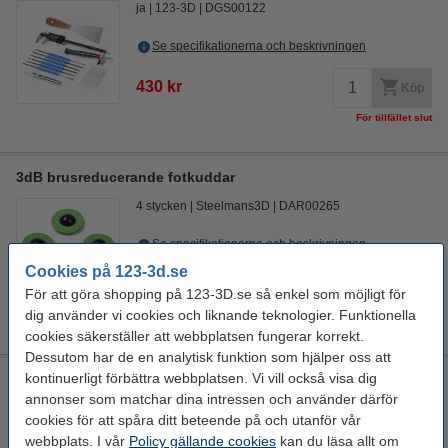
ja
123-3D
DGS00122
Se specifikationerna och beskrivningen
430 kr
Köp
För tillfället slut
3dB brusreducerande fotkuddar
4 stycken
Steelmans3D
DAR00265
Se specifikationerna och beskrivningen
EU-lager 5-7dgr
Cookies på 123-3d.se
För att göra shopping på 123-3D.se så enkel som möjligt för
185 kr
Köp
dig använder vi cookies och liknande teknologier. Funktionella
cookies säkerställer att webbplatsen fungerar korrekt.
Dessutom har de en analytisk funktion som hjälper oss att
kontinuerligt förbättra webbplatsen. Vi vill också visa dig
Calex Smart Mini inomhuskamera | 1080p
annonser som matchar dina intressen och använder därför
LCA01092
Vit
53 x 32 x 110 mm (LxBxH)
Calex
cookies för att spåra ditt beteende på och utanför vår
webbplats. I vår
Policy gällande cookies
kan du läsa allt om
Se specifikationerna och beskrivningen