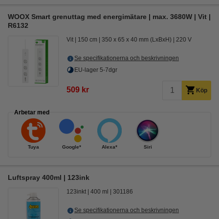
WOOX Smart grenuttag med energimätare | max. 3680W | Vit |
R6132
Vit
150 cm
350 x 65 x 40 mm (LxBxH)
220 V
Se specifikationerna och beskrivningen
EU-lager 5-7dgr
509 kr
Köp
Arbetar med
Tuya
Google*
Alexa*
Siri
Luftspray 400ml | 123ink
123inkt
400 ml
301186
Se specifikationerna och beskrivningen