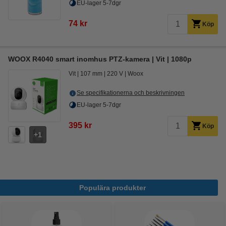
EU-lager 5-7dgr
74 kr
Köp
WOOX R4040 smart inomhus PTZ-kamera | Vit | 1080p
Vit
107 mm
220 V
Woox
Se specifikationerna och beskrivningen
EU-lager 5-7dgr
395 kr
Köp
1
Populära produkter