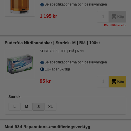
Se specifikationerna och beskrivningen
1 195 kr
Köp
För tillfället slut
Puderfria Nitrilhandskar | Storlek: M | Blå | 100st
SDR07306
100
Blå
Nitril
Se specifikationerna och beskrivningen
EU-lager 5-7dgr
95 kr
Köp
Storlek:
L
M
S
XL
Modifi3d Reparations-/modifieringsverktyg