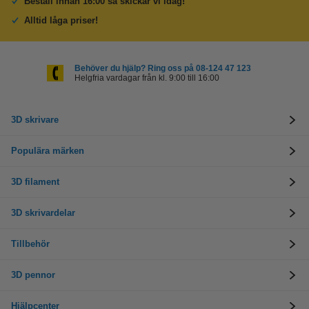
Beställ innan 16:00 så skickar vi idag!
Alltid låga priser!
Behöver du hjälp? Ring oss på 08-124 47 123
Helgfria vardagar från kl. 9:00 till 16:00
3D skrivare
Populära märken
3D filament
3D skrivardelar
Tillbehör
3D pennor
Hjälpcenter