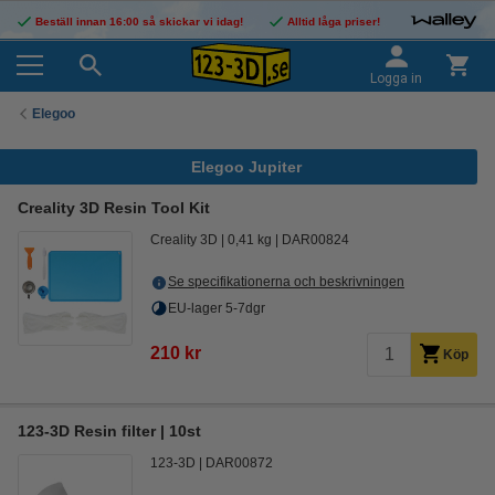
Beställ innan 16:00 så skickar vi idag!
Alltid låga priser!
Logga in
Elegoo
Elegoo Jupiter
Creality 3D Resin Tool Kit
Creality 3D
0,41 kg
DAR00824
Se specifikationerna och beskrivningen
EU-lager 5-7dgr
210 kr
Köp
123-3D Resin filter | 10st
123-3D
DAR00872