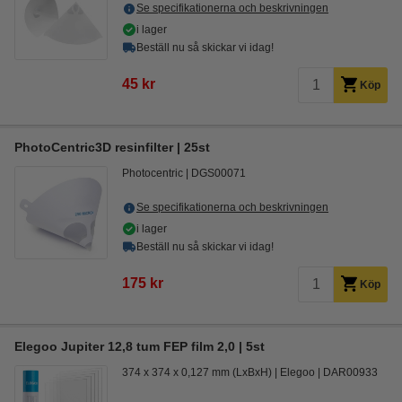
Se specifikationerna och beskrivningen
i lager
Beställ nu så skickar vi idag!
45 kr
Köp
PhotoCentric3D resinfilter | 25st
Photocentric
DGS00071
Se specifikationerna och beskrivningen
i lager
Beställ nu så skickar vi idag!
175 kr
Köp
Elegoo Jupiter 12,8 tum FEP film 2,0 | 5st
374 x 374 x 0,127 mm (LxBxH)
Elegoo
DAR00933