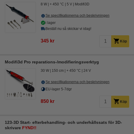
8 W
+ 450 °C
5 V
Modifi3D
Se specifikationerna och beskrivningen
i lager
Beställ nu så skickar vi idag!
345 kr
Köp
Modifi3d Pro reparations-/modifieringsverktyg
30 W
150 cm
+ 450 °C
24 V
Se specifikationerna och beskrivningen
EU-lager 5-7dgr
850 kr
Köp
123-3D Start- efterbehandling- och underhållssats för 3D-
skrivare
FYND!!