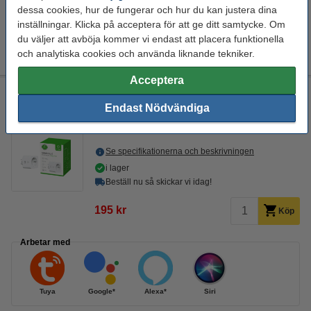
dessa cookies, hur de fungerar och hur du kan justera dina
EU-lager 5-7dgr
inställningar. Klicka på acceptera för att ge ditt samtycke. Om
du väljer att avböja kommer vi endast att placera funktionella
420 kr
Köp
och analytiska cookies och använda liknande tekniker.
Acceptera
WOOX Smart Plug med energimätare | max. 3680W | Vit |
R6113
Endast Nödvändiga
Download
Vit
55 x 55 x 81,6 mm (LxBxH)
220 V
Se specifikationerna och beskrivningen
i lager
Beställ nu så skickar vi idag!
195 kr
Köp
Arbetar med
Tuya
Google*
Alexa*
Siri