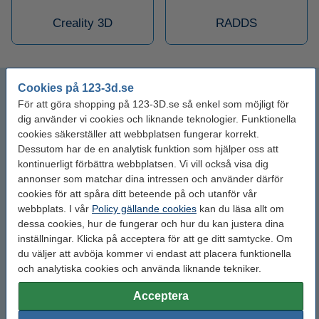
Creality 3D
RADDS
Arduino
Cookies på 123-3d.se
För att göra shopping på 123-3D.se så enkel som möjligt för
dig använder vi cookies och liknande teknologier. Funktionella
BigTreeTech
cookies säkerställer att webbplatsen fungerar korrekt.
Dessutom har de en analytisk funktion som hjälper oss att
CNC Shield
kontinuerligt förbättra webbplatsen. Vi vill också visa dig
annonser som matchar dina intressen och använder därför
Komponenter
cookies för att spåra ditt beteende på och utanför vår
webbplats. I vår
Policy gällande cookies
kan du läsa allt om
Displays
dessa cookies, hur de fungerar och hur du kan justera dina
inställningar. Klicka på acceptera för att ge ditt samtycke. Om
du väljer att avböja kommer vi endast att placera funktionella
Duet3D
och analytiska cookies och använda liknande tekniker.
End stop
Acceptera