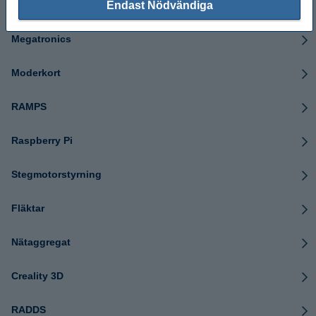
Endast Nödvändiga
filamentsensorer
Megatronics
Moderkort
RAMPS
Raspberry Pi
Stegmotorstyrning
Fläktar
Nätaggregat
Creality 3D
RADDS