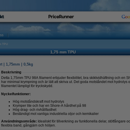
oss
m TPU
1,75 mm TPU
t | 1,75mm | 0,5kg
Beskrivning
Detta 1,75mm TPU 98A filament erbjuder flexibilitet, bra skiktvidhäftning och en 
har minimal krympning och är lätt att skriva ut. Det goda motståndet mot hydrolys
filamentet lämpligt för tryckskydd.
Nyckelfunktioner:
Hög motståndskraft mot hydrolys
Krymper lite och har en Shore-A hårdhet på 98
Hög drag- och rivhållfasthet
Beständigt mot vanliga industriella oljor och kemikalier
Användningsområde:
Idealiskt för tillverkning av funktionella delar, stötfångare
flexibla band, gångjärn och höljen.