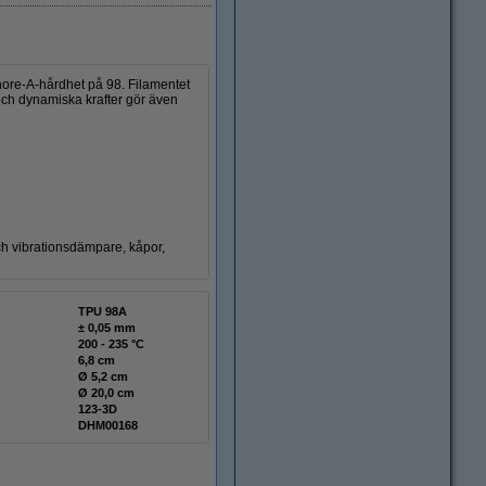
Shore-A-hårdhet på 98. Filamentet
 och dynamiska krafter gör även
 och vibrationsdämpare, kåpor,
TPU 98A
± 0,05 mm
200 - 235 °C
6,8 cm
Ø 5,2 cm
Ø 20,0 cm
123-3D
DHM00168