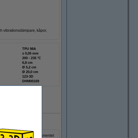
 och vibrationsdämpare, kåpor,
TPU 98A
± 0,05 mm
200 - 235 °C
6,8 cm
Ø 5,2 cm
Ø 20,0 cm
123-3D
DHM00169
i lager
Shore-A-hårdhet på 85. Filamentet