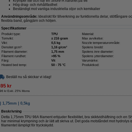
Krymper lite och har en Shore-A hårdhet på 98
Hög drag- och rivhållfasthet
Beständigt mot vanliga industriella oljor och kemikalier
Användningsområde:
Idealiskt för tillverkning av funktionella delar, stötfångare
flexibla band, gångjärn och höljen.
Specifikationer
Produkt type:
TPU
Material:
Tomvikt:
± 216 gram
Max avvikelse:
Vikt:
0,5 kg
Nozzle temperaturområde:
Densitet gcm³:
1,16 g/cm³
Spolens bredd:
Filament diameter:
1,75 mm
Spolens inre diameter:
Filament rundhet:
>95 %
Spolens ytterdiameter:
Färg:
Vit
Varumärke:
Heated bed temp:
50 - 75 °C
Produktkod:
Beställ nu så skickar vi idag!
495 kr
96 kr Exkl. 25% Moms
| 1,75mm | 0,5kg
Beskrivning
Detta 1,75mm TPU 98A filament erbjuder flexibilitet, bra skiktvidhäftning och en 
har minimal krympning och är lätt att skriva ut. Det goda motståndet mot hydrolys
filamentet lämpligt för tryckskydd.