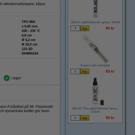
 och vibrationsdämpare, kåpor,
TPU 98A
3DLAC självhäftande spray | 400ml
± 0,05 mm
95 kr
200 - 235 °C
6,8 cm
Ø 5,2 cm
Ø 20,0 cm
123-3D
DHM00164
Super Lube smörjolja
65 kr
i lager
Shore-A-hårdhet på 98. Filamentet
3DLAC Plus självhäftande spray |
 och dynamiska krafter gör även
100ml
95 kr