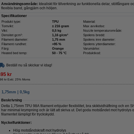
Användningsområde:
Idealiskt för tillverkning av funktionella delar, stötfångare
flexibla band, gångjärn och höljen.
Specifikationer
Produkt type:
TPU
Material:
Tomvikt:
± 216 gram
Max avvikelse:
Vikt:
0,5 kg
Nozzle temperaturområde:
Densitet gcm³:
1,16 g/cm³
Spolens bredd:
Filament diameter:
1,75 mm
Spolens inre diameter:
Filament rundhet:
>95 %
Spolens ytterdiameter:
Färg:
Orange
Varumärke:
Heated bed temp:
50 - 75 °C
Produktkod:
Beställ nu så skickar vi idag!
495 kr
96 kr Exkl. 25% Moms
| 1,75mm | 0,5kg
Beskrivning
Detta 1,75mm TPU 98A filament erbjuder flexibilitet, bra skiktvidhäftning och en 
har minimal krympning och är lätt att skriva ut. Det goda motståndet mot hydrolys
filamentet lämpligt för tryckskydd.
Nyckelfunktioner:
Hög motståndskraft mot hydrolys