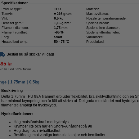
Specifikationer
Produkt type:
TPU
Material:
Tomvikt:
± 216 gram
Max avvikelse:
Vikt:
0,5 kg
Nozzle temperaturområde:
Densitet gcm³:
1,16 g/cm³
Spolens bredd:
Filament diameter:
1,75 mm
Spolens inre diameter:
Filament rundhet:
>95 %
Spolens ytterdiameter:
Färg:
Svart
Varumärke:
Heated bed temp:
50 - 75 °C
Produktkod:
Beställ nu så skickar vi idag!
495 kr
96 kr Exkl. 25% Moms
nge | 1,75mm | 0,5kg
Beskrivning
Detta 1,75mm TPU 98A filament erbjuder flexibilitet, bra skiktvidhäftning och en 
har minimal krympning och är lätt att skriva ut. Det goda motståndet mot hydrolys
filamentet lämpligt för tryckskydd.
Nyckelfunktioner:
Hög motståndskraft mot hydrolys
Krymper lite och har en Shore-A hårdhet på 98
Hög drag- och rivhållfasthet
Beständigt mot vanliga industriella oljor och kemikalier