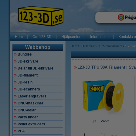
Hem
Om 123-3D
Hjälpcenter
Information
Kontakta 
Hem
3D-filament
1,75 mm filament
1,75 m
Webbshop
Bundles
3D-skrivare
123-3D TPU 98A Filament | Svar
Delar till 3D-skrivare
3D-filament
3D-resin
3D-scanners
Laser engravers
CNC-maskiner
CNC-delar
Parts finder
Zoom
Pellet extruders
PLA