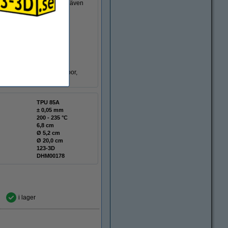
 och dynamiska krafter gör även
 och vibrationsdämpare, kåpor,
TPU 85A
± 0,05 mm
200 - 235 °C
6,8 cm
Ø 5,2 cm
Ø 20,0 cm
123-3D
DHM00178
i lager