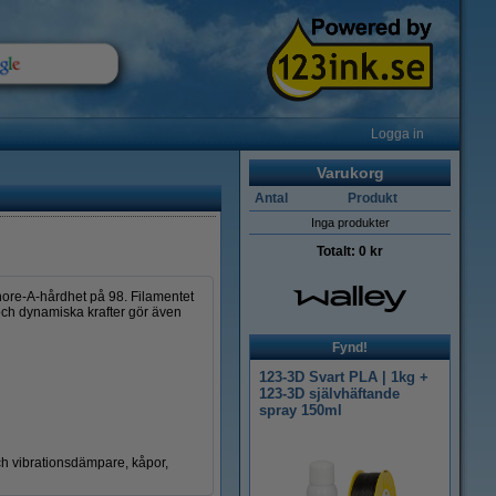
Logga in
Varukorg
Antal
Produkt
Inga produkter
Totalt:
0 kr
Shore-A-hårdhet på 98. Filamentet
 och dynamiska krafter gör även
Fynd!
123-3D Svart PLA | 1kg +
123-3D självhäftande
spray 150ml
 och vibrationsdämpare, kåpor,