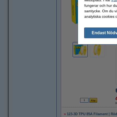
fungerar och hur du 
samtycke. Om du väl
analytiska cookies 
Endast Nöd
Zoom
3
123-3D TPU 85A Filament | Röd