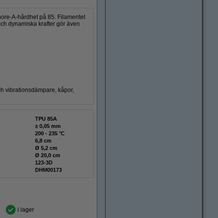
Shore-A-hårdhet på 85. Filamentet
 och dynamiska krafter gör även
 och vibrationsdämpare, kåpor,
TPU 85A
± 0,05 mm
200 - 235 °C
6,8 cm
Ø 5,2 cm
Ø 20,0 cm
123-3D
DHM00173
i lager