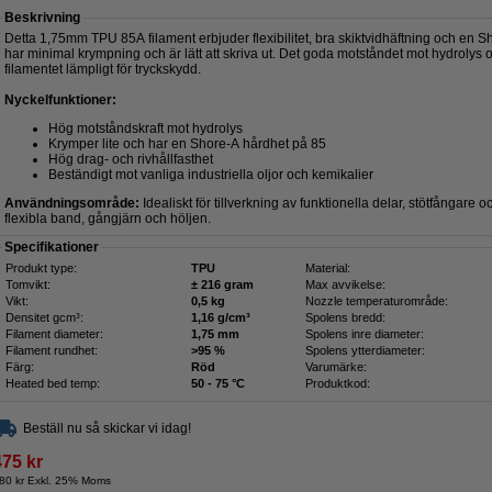
Beskrivning
Detta 1,75mm TPU 85A filament erbjuder flexibilitet, bra skiktvidhäftning och en 
har minimal krympning och är lätt att skriva ut. Det goda motståndet mot hydrolys
filamentet lämpligt för tryckskydd.
Nyckelfunktioner:
Hög motståndskraft mot hydrolys
Krymper lite och har en Shore-A hårdhet på 85
Hög drag- och rivhållfasthet
Beständigt mot vanliga industriella oljor och kemikalier
Användningsområde:
Idealiskt för tillverkning av funktionella delar, stötfångare
flexibla band, gångjärn och höljen.
Specifikationer
Produkt type:
TPU
Material:
Tomvikt:
± 216 gram
Max avvikelse:
Vikt:
0,5 kg
Nozzle temperaturområde:
Densitet gcm³:
1,16 g/cm³
Spolens bredd:
Filament diameter:
1,75 mm
Spolens inre diameter:
Filament rundhet:
>95 %
Spolens ytterdiameter:
Färg:
Röd
Varumärke:
Heated bed temp:
50 - 75 °C
Produktkod:
Beställ nu så skickar vi idag!
475 kr
80 kr Exkl. 25% Moms