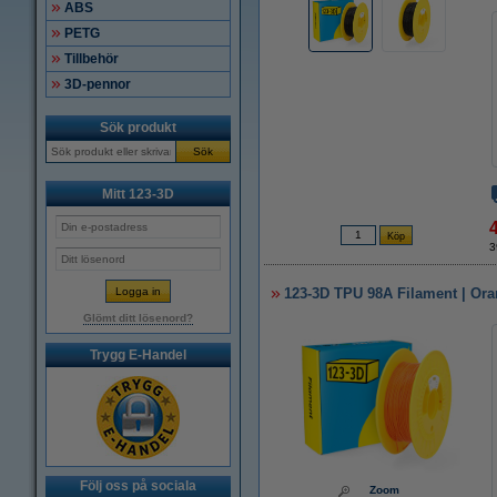
ABS
PETG
Tillbehör
3D-pennor
Sök produkt
Sök
Mitt 123-3D
3
123-3D TPU 98A Filament | Ora
Glömt ditt lösenord?
Trygg E-Handel
Följ oss på sociala
Zoom