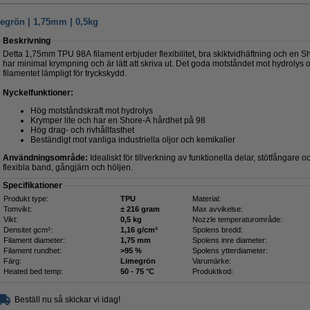
egrön | 1,75mm | 0,5kg
Beskrivning
Detta 1,75mm TPU 98A filament erbjuder flexibilitet, bra skiktvidhäftning och en 
har minimal krympning och är lätt att skriva ut. Det goda motståndet mot hydrolys
filamentet lämpligt för tryckskydd.
Nyckelfunktioner:
Hög motståndskraft mot hydrolys
Krymper lite och har en Shore-A hårdhet på 98
Hög drag- och rivhållfasthet
Beständigt mot vanliga industriella oljor och kemikalier
Användningsområde:
Idealiskt för tillverkning av funktionella delar, stötfångare
flexibla band, gångjärn och höljen.
Specifikationer
Produkt type:
TPU
Material:
Tomvikt:
± 216 gram
Max avvikelse:
Vikt:
0,5 kg
Nozzle temperaturområde:
Densitet gcm³:
1,16 g/cm³
Spolens bredd:
Filament diameter:
1,75 mm
Spolens inre diameter:
Filament rundhet:
>95 %
Spolens ytterdiameter:
Färg:
Limegrön
Varumärke:
Heated bed temp:
50 - 75 °C
Produktkod:
Beställ nu så skickar vi idag!