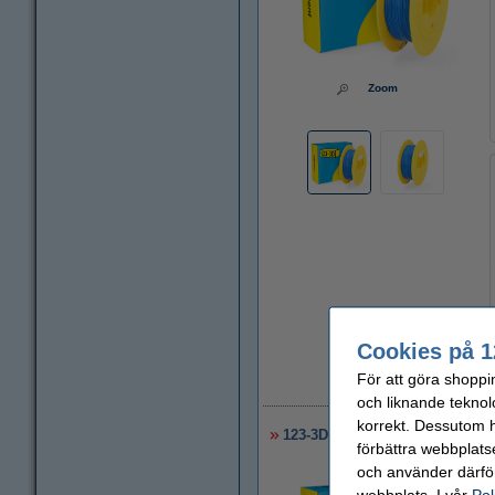
Zoom
Cookies på 1
För att göra shoppi
3
och liknande teknol
korrekt. Dessutom ha
123-3D TPU 85A Filament | Vit 
förbättra webbplats
och använder därför
webbplats. I vår
Pol