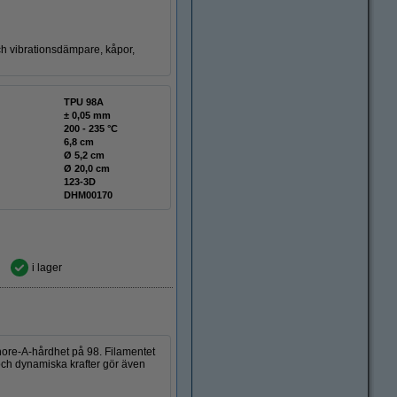
 och vibrationsdämpare, kåpor,
TPU 98A
± 0,05 mm
200 - 235 °C
6,8 cm
Ø 5,2 cm
Ø 20,0 cm
123-3D
DHM00170
i lager
Shore-A-hårdhet på 98. Filamentet
 och dynamiska krafter gör även