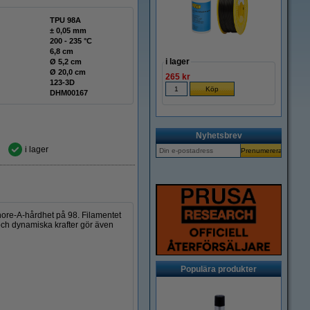
TPU 98A
± 0,05 mm
200 - 235 °C
6,8 cm
i lager
Ø 5,2 cm
Ø 20,0 cm
265 kr
123-3D
DHM00167
Nyhetsbrev
i lager
Shore-A-hårdhet på 98. Filamentet
 och dynamiska krafter gör även
Populära produkter