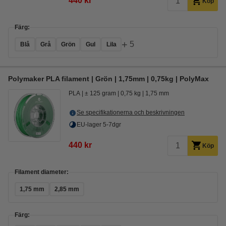
440 kr
Köp
Färg:
+
5
Blå
Grå
Grön
Gul
Lila
Polymaker PLA filament | Grön | 1,75mm | 0,75kg | PolyMax
PLA
± 125 gram
0,75 kg
1,75 mm
Se specifikationerna och beskrivningen
EU-lager 5-7dgr
440 kr
Köp
Filament diameter:
1,75 mm
2,85 mm
Färg: