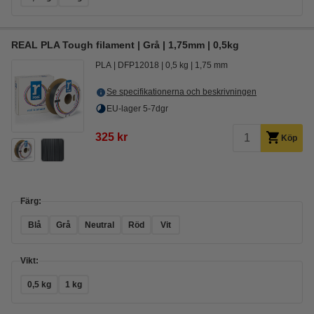
REAL PLA Tough filament | Grå | 1,75mm | 0,5kg
PLA
DFP12018
0,5 kg
1,75 mm
Se specifikationerna och beskrivningen
EU-lager 5-7dgr
325 kr
Köp
Färg:
Blå
Grå
Neutral
Röd
Vit
Vikt:
0,5 kg
1 kg