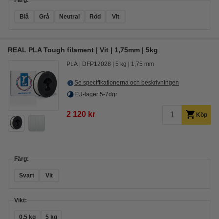
Färg:
Blå
Grå
Neutral
Röd
Vit
REAL PLA Tough filament | Vit | 1,75mm | 5kg
PLA
DFP12028
5 kg
1,75 mm
Se specifikationerna och beskrivningen
EU-lager 5-7dgr
2 120 kr
Köp
Färg:
Svart
Vit
Vikt:
0,5 kg
5 kg