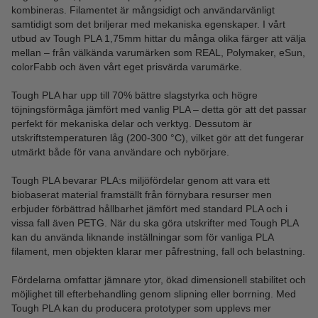
kombineras. Filamentet är mångsidigt och användarvänligt
samtidigt som det briljerar med mekaniska egenskaper. I vårt
utbud av Tough PLA 1,75mm hittar du många olika färger att välja
mellan – från välkända varumärken som REAL, Polymaker, eSun,
colorFabb och även vårt eget prisvärda varumärke.
Tough PLA har upp till 70% bättre slagstyrka och högre
töjningsförmåga jämfört med vanlig PLA – detta gör att det passar
perfekt för mekaniska delar och verktyg. Dessutom är
utskriftstemperaturen låg (200-300 °C), vilket gör att det fungerar
utmärkt både för vana användare och nybörjare.
Tough PLA bevarar PLA:s miljöfördelar genom att vara ett
biobaserat material framställt från förnybara resurser men
erbjuder förbättrad hållbarhet jämfört med standard PLA och i
vissa fall även PETG. När du ska göra utskrifter med Tough PLA
kan du använda liknande inställningar som för vanliga PLA
filament, men objekten klarar mer påfrestning, fall och belastning.
Fördelarna omfattar jämnare ytor, ökad dimensionell stabilitet och
möjlighet till efterbehandling genom slipning eller borrning. Med
Tough PLA kan du producera prototyper som upplevs mer