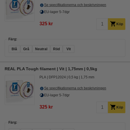
Se specifikationerna och beskrivningen
EU-lager 5-7dgr
325 kr
Köp
Färg:
Blå
Grå
Neutral
Röd
Vit
REAL PLA Tough filament | Vit | 1,75mm | 0,5kg
PLA
DFP12024
0,5 kg
1,75 mm
Se specifikationerna och beskrivningen
EU-lager 5-7dgr
325 kr
Köp
Färg: