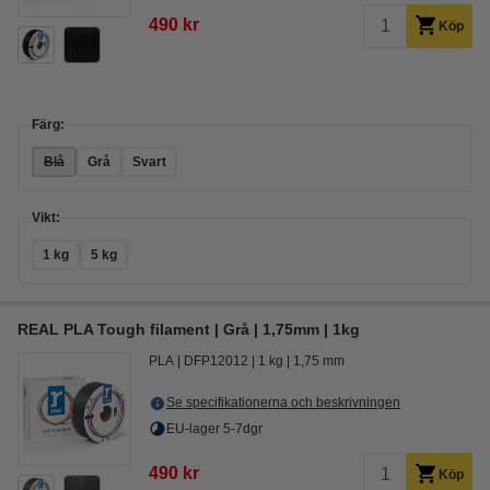
490 kr
Köp
Färg:
Blå
Grå
Svart
Vikt:
1 kg
5 kg
REAL PLA Tough filament | Grå | 1,75mm | 1kg
PLA
DFP12012
1 kg
1,75 mm
Se specifikationerna och beskrivningen
EU-lager 5-7dgr
490 kr
Köp