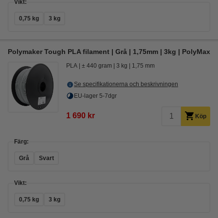
Vikt:
0,75 kg
3 kg
Polymaker Tough PLA filament | Grå | 1,75mm | 3kg | PolyMax
PLA
± 440 gram
3 kg
1,75 mm
Se specifikationerna och beskrivningen
EU-lager 5-7dgr
1 690 kr
Köp
Färg:
Grå
Svart
Vikt:
0,75 kg
3 kg