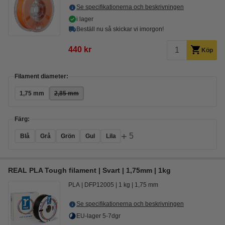
Se specifikationerna och beskrivningen
i lager
Beställ nu så skickar vi imorgon!
440 kr
Köp
Filament diameter:
1,75 mm
2,85 mm
Färg:
+
5
Blå
Grå
Grön
Gul
Lila
REAL PLA Tough filament | Svart | 1,75mm | 1kg
PLA
DFP12005
1 kg
1,75 mm
Se specifikationerna och beskrivningen
EU-lager 5-7dgr