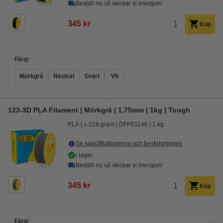
Beställ nu så skickar vi imorgon!
345 kr
Köp
Färg:
Mörkgrå
Neutral
Svart
Vit
123-3D PLA Filament | Mörkgrå | 1,75mm | 1kg | Tough
PLA
± 216 gram
DFP01146
1 kg
Se specifikationerna och beskrivningen
i lager
Beställ nu så skickar vi imorgon!
345 kr
Köp
Färg: