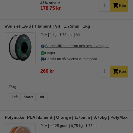
45% rabatt:
Köp
178,75 kr
eSun ePLA-ST filament | Vit | 1,75mm | 1kg
PLA
1 kg
1,75 mm
Vit
Se specifikationerna och beskrivningen
i lager
Beställ nu så skickar vi imorgon!
260 kr
Köp
Färg:
Grå
Svart
Vit
Polymaker PLA filament | Orange | 1,75mm | 0,75kg | PolyMax
PLA
± 125 gram
0,75 kg
1,75 mm