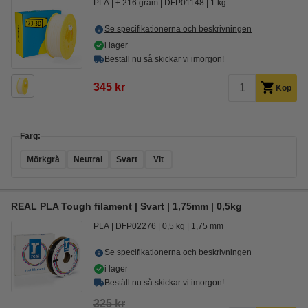
PLA
± 216 gram
DFP01148
1 kg
Se specifikationerna och beskrivningen
i lager
Beställ nu så skickar vi imorgon!
345 kr
Köp
Färg:
Mörkgrå
Neutral
Svart
Vit
REAL PLA Tough filament | Svart | 1,75mm | 0,5kg
PLA
DFP02276
0,5 kg
1,75 mm
Se specifikationerna och beskrivningen
i lager
Beställ nu så skickar vi imorgon!
325 kr