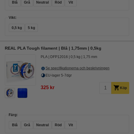
Blå
Grå
Neutral
Röd
Vit
Vikt:
0,5 kg
5 kg
REAL PLA Tough filament | Blå | 1,75mm | 0,5kg
PLA
DFP12016
0,5 kg
1,75 mm
Se specifikationerna och beskrivningen
EU-lager 5-7dgr
325 kr
Köp
Färg:
Blå
Grå
Neutral
Röd
Vit