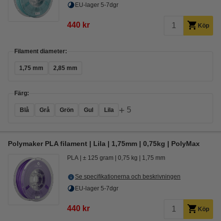
EU-lager 5-7dgr
440 kr
Köp
Filament diameter:
1,75 mm
2,85 mm
Färg:
+
5
Blå
Grå
Grön
Gul
Lila
Polymaker PLA filament | Lila | 1,75mm | 0,75kg | PolyMax
PLA
± 125 gram
0,75 kg
1,75 mm
Se specifikationerna och beskrivningen
EU-lager 5-7dgr
440 kr
Köp