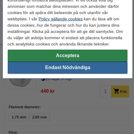
kontinuerligt förbättra webbplatsen. Vi vill också visa dig
annonser som matchar dina intressen och använder därför
cookies för att spåra ditt beteende på och utanför vår
webbplats. I vår
Policy gällande cookies
kan du läsa allt om
Färg:
dessa cookies, hur de fungerar och hur du kan justera dina
inställningar. Klicka på acceptera för att ge ditt samtycke. Om
Grå
Svart
Vit
du väljer att avböja kommer vi endast att placera funktionella
och analytiska cookies och använda liknande tekniker.
Polymaker PLA filament | Vit | 1,75mm | 0,75kg | PolyMax
Acceptera
PLA
± 125 gram
0,75 kg
1,75 mm
Endast Nödvändiga
Se specifikationerna och beskrivningen
EU-lager 5-7dgr
440 kr
Köp
Filament diameter:
1,75 mm
2,85 mm
Färg: