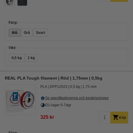
Färg:
Blå
Grå
Svart
Vikt:
0,5 kg
1 kg
REAL PLA Tough filament | Röd | 1,75mm | 0,5kg
PLA
DFP12023
0,5 kg
1,75 mm
Se specifikationerna och beskrivningen
EU-lager 5-7dgr
325 kr
Köp