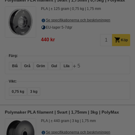
Polymaker PLA filament | Svart | 1,75mm | 0,75kg | PolyMax
PLA
± 125 gram
0,75 kg
1,75 mm
Se specifikationerna och beskrivningen
EU-lager 5-7dgr
440 kr
Köp
Färg:
+
5
Blå
Grå
Grön
Gul
Lila
Vikt:
0,75 kg
3 kg
Polymaker PLA filament | Svart | 1,75mm | 3kg | PolyMax
PLA
± 440 gram
3 kg
1,75 mm
Se specifikationerna och beskrivningen