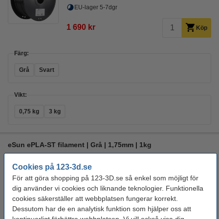
EU-lager 5-7dgr
1 690 kr
Köp
Färg:
Grå
Svart
Vikt:
0,75 kg
3 kg
eSun ePLA-ST filament | Grå | 1,75mm | 1kg
PLA
1 kg
1,75 mm
Grå
Cookies på 123-3d.se
För att göra shopping på 123-3D.se så enkel som möjligt för
Se specifikationerna och beskrivningen
dig använder vi cookies och liknande teknologier. Funktionella
EU-lager 5-7dgr
cookies säkerställer att webbplatsen fungerar korrekt.
Dessutom har de en analytisk funktion som hjälper oss att
260 kr
Köp