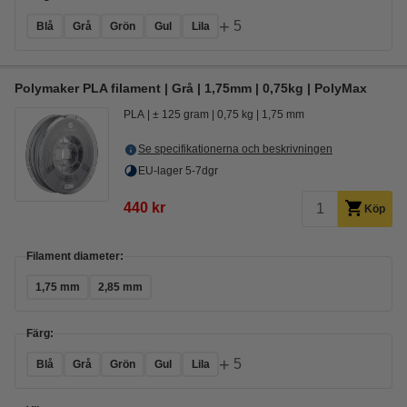
+
5
Blå
Grå
Grön
Gul
Lila
Polymaker PLA filament | Grå | 1,75mm | 0,75kg | PolyMax
PLA
± 125 gram
0,75 kg
1,75 mm
Se specifikationerna och beskrivningen
EU-lager 5-7dgr
440 kr
Köp
Filament diameter:
1,75 mm
2,85 mm
Färg:
+
5
Blå
Grå
Grön
Gul
Lila