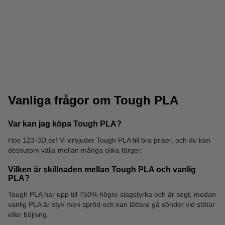
1,75 mm PLA Glow in
1,75 mm PLA Pro
the Dark
Vanliga frågor om Tough PLA
Var kan jag köpa Tough PLA?
Hos 123-3D.se! Vi erbjuder Tough PLA till bra priser, och du kan
dessutom välja mellan många olika färger.
1,75 mm PLA
1,75 mm PLA High
Rainbow
Speed
Vilken är skillnaden mellan Tough PLA och vanlig
PLA?
Tough PLA har upp till 750% högre slagstyrka och är segt, medan
vanlig PLA är styv men spröd och kan lättare gå sönder vid stötar
eller böjning.