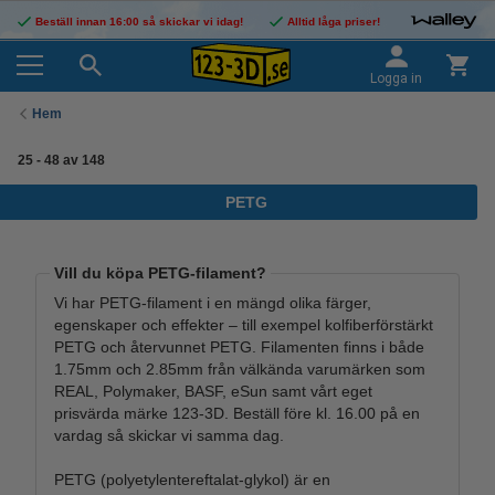
Beställ innan 16:00 så skickar vi idag!
Alltid låga priser!
Logga in
Hem
25
-
48
av
148
PETG
Vill du köpa PETG-filament?
Vi har PETG-filament i en mängd olika färger,
egenskaper och effekter – till exempel kolfiberförstärkt
PETG och återvunnet PETG. Filamenten finns i både
1.75mm och 2.85mm från välkända varumärken som
REAL, Polymaker, BASF, eSun samt vårt eget
prisvärda märke 123-3D. Beställ före kl. 16.00 på en
vardag så skickar vi samma dag.
PETG (polyetylentereftalat-glykol) är en