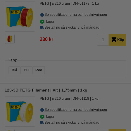
PETG
± 216 gram
DFP01178
1 kg
Se specifikationerna och beskrivningen
i lager
Beställ nu så skickar vi på måndag!
230 kr
Köp
Färg:
Blå
Gul
Röd
123-3D PETG Filament | Vit | 1,75mm | 1kg
PETG
± 216 gram
DFP01118
1 kg
Se specifikationerna och beskrivningen
i lager
Beställ nu så skickar vi på måndag!