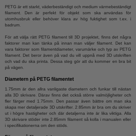
PETG är ett starkt, väderbeständigt och medium värmebeständigt
filament. Den är perfekt för objekt som ska användas för
utomhusbruk eller behöver klara av hög fuktighet som t.ex. i
badrum.
För att välja rätt PETG filament till 3D projektet, finns det några
faktorer man kan tänka på innan man väljer filament. Det kan
vara faktorer som filamentdiameter, varumärke och typ av PETG
filament. Det beror även på vad du vill uppnå med 3D utskriften
och vad du ska printa. Dessa steg gör att du kommer en bra bit
på vägen.
Diametern på PETG filamentet
1.75mm är den allra vanligaste diametern och funkar till nästan
alla 3D skrivare. Därav finns det också större valmöjligheter och
fler färger med 1.75mm. Den passar även bättre om man ska
skapa mer detaljerade 3D utskrifter. 2.85mm är bra om du skriver
ut i högre hastigheter och där detaljerna inte är lika viktiga. Alla
3D skrivare stöder inte 2.85mm filament så kolla i manualen eller
i specifikationerna om den stöds.