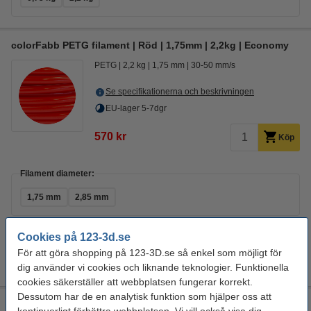
colorFabb PETG filament | Röd | 1,75mm | 2,2kg | Economy
PETG
2,2 kg
1,75 mm
30-50 mm/s
Se specifikationerna och beskrivningen
EU-lager 5-7dgr
570 kr
Köp
Filament diameter:
1,75 mm
2,85 mm
Färg:
Cookies på 123-3d.se
För att göra shopping på 123-3D.se så enkel som möjligt för
+
1
Ljusgrå
Mörkgrå
Röd
Svart
Transparent
dig använder vi cookies och liknande teknologier. Funktionella
cookies säkerställer att webbplatsen fungerar korrekt.
Dessutom har de en analytisk funktion som hjälper oss att
colorFabb PETG filament | Transparent | 1,75mm | 0,75kg |