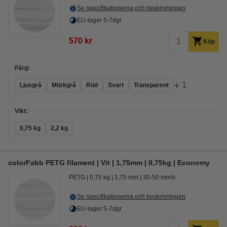
Se specifikationerna och beskrivningen
EU-lager 5-7dgr
570 kr
Köp
Färg:
+
1
Ljusgrå
Mörkgrå
Röd
Svart
Transparent
Vikt:
0,75 kg
2,2 kg
colorFabb PETG filament | Vit | 1,75mm | 0,75kg | Economy
PETG
0,75 kg
1,75 mm
30-50 mm/s
Se specifikationerna och beskrivningen
EU-lager 5-7dgr