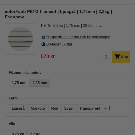
colorFabb PETG filament | Ljusgrå | 1,75mm | 2,2kg |
Economy
PETG
2,2 kg
1,75 mm
30-50 mm/s
Se specifikationerna och beskrivningen
EU-lager 5-7dgr
570 kr
Köp
Filament diameter:
1,75 mm
2,85 mm
Färg:
+
1
Ljusgrå
Mörkgrå
Röd
Svart
Transparent
Vikt:
0,75 kg
2,2 kg