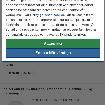
kontinuerligt förbättra webbplatsen. Vi vill också visa dig
Economy
annonser som matchar dina intressen och använder därför
PETG
0,75 kg
1,75 mm
30-50 mm/s
cookies för att spåra ditt beteende på och utanför vår
webbplats. I vår
Policy gällande cookies
kan du läsa allt om
Se specifikationerna och beskrivningen
dessa cookies, hur de fungerar och hur du kan justera dina
EU-lager 5-7dgr
inställningar. Klicka på acceptera för att ge ditt samtycke. Om
du väljer att avböja kommer vi endast att placera funktionella
320 kr
Köp
och analytiska cookies och använda liknande tekniker.
Acceptera
Färg:
Endast Nödvändiga
Ljusgrå
Mörkgrå
Svart
Transparent
Vit
Vikt:
0,75 kg
2,2 kg
colorFabb PETG filament | Transparent | 1,75mm | 2,2kg |
Economy
PETG
2,2 kg
1,75 mm
30-50 mm/s