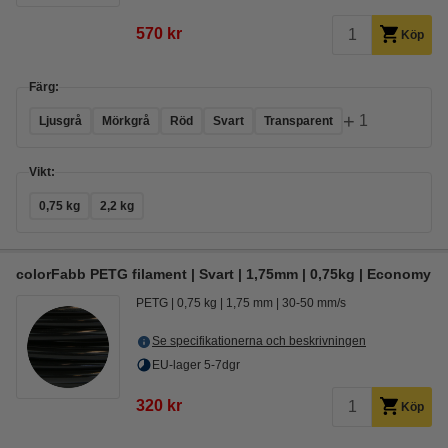
570 kr
Köp
Färg:
+
1
Ljusgrå
Mörkgrå
Röd
Svart
Transparent
Vikt:
0,75 kg
2,2 kg
colorFabb PETG filament | Svart | 1,75mm | 0,75kg | Economy
PETG
0,75 kg
1,75 mm
30-50 mm/s
Se specifikationerna och beskrivningen
EU-lager 5-7dgr
320 kr
Köp