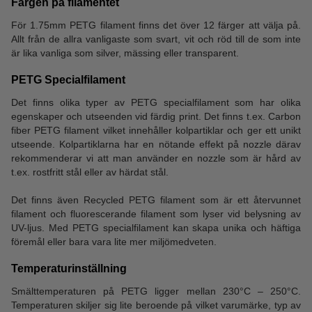
Färgen på filamentet
För 1.75mm PETG filament finns det över 12 färger att välja på.
Allt från de allra vanligaste som svart, vit och röd till de som inte
är lika vanliga som silver, mässing eller transparent.
PETG Specialfilament
Det finns olika typer av PETG specialfilament som har olika
egenskaper och utseenden vid färdig print. Det finns t.ex. Carbon
fiber PETG filament vilket innehåller kolpartiklar och ger ett unikt
utseende. Kolpartiklarna har en nötande effekt på nozzle därav
rekommenderar vi att man använder en nozzle som är hård av
t.ex. rostfritt stål eller av härdat stål.
Det finns även Recycled PETG filament som är ett återvunnet
filament och fluorescerande filament som lyser vid belysning av
UV-ljus. Med PETG specialfilament kan skapa unika och häftiga
föremål eller bara vara lite mer miljömedveten.
Temperaturinställning
Smälttemperaturen på PETG ligger mellan 230°C – 250°C.
Temperaturen skiljer sig lite beroende på vilket varumärke, typ av