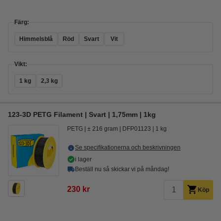
Färg:
Himmelsblå
Röd
Svart
Vit
Vikt:
1 kg
2,3 kg
123-3D PETG Filament | Svart | 1,75mm | 1kg
PETG
± 216 gram
DFP01123
1 kg
Se specifikationerna och beskrivningen
i lager
Beställ nu så skickar vi på måndag!
230 kr
Köp