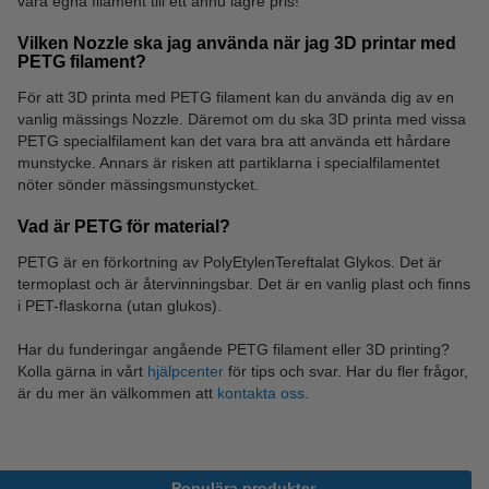
våra egna filament till ett ännu lägre pris!
Vilken Nozzle ska jag använda när jag 3D printar med
PETG filament?
För att 3D printa med PETG filament kan du använda dig av en
vanlig mässings Nozzle. Däremot om du ska 3D printa med vissa
PETG specialfilament kan det vara bra att använda ett hårdare
munstycke. Annars är risken att partiklarna i specialfilamentet
nöter sönder mässingsmunstycket.
Vad är PETG för material?
PETG är en förkortning av PolyEtylenTereftalat Glykos. Det är
termoplast och är återvinningsbar. Det är en vanlig plast och finns
i PET-flaskorna (utan glukos).
Har du funderingar angående PETG filament eller 3D printing?
Kolla gärna in vårt
hjälpcenter
för tips och svar. Har du fler frågor,
är du mer än välkommen att
kontakta oss
.
Populära produkter