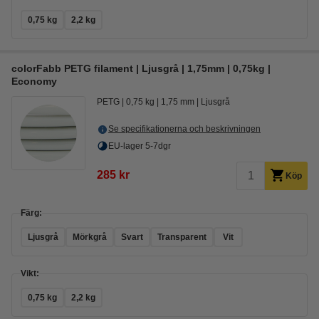
0,75 kg
2,2 kg
colorFabb PETG filament | Ljusgrå | 1,75mm | 0,75kg |
Economy
PETG
0,75 kg
1,75 mm
Ljusgrå
Se specifikationerna och beskrivningen
EU-lager 5-7dgr
285 kr
Köp
Färg:
Ljusgrå
Mörkgrå
Svart
Transparent
Vit
Vikt:
0,75 kg
2,2 kg