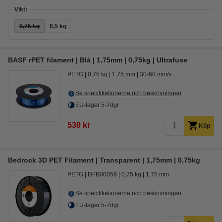
Vikt:
0,75 kg
8,5 kg
BASF rPET filament | Blå | 1,75mm | 0,75kg | Ultrafuse
PETG
0,75 kg
1,75 mm
30-60 mm/s
Se specifikationerna och beskrivningen
EU-lager 5-7dgr
530 kr
Köp
Bedrock 3D PET Filament | Transparent | 1,75mm | 0,75kg
PETG
DFB00059
0,75 kg
1,75 mm
Se specifikationerna och beskrivningen
EU-lager 5-7dgr