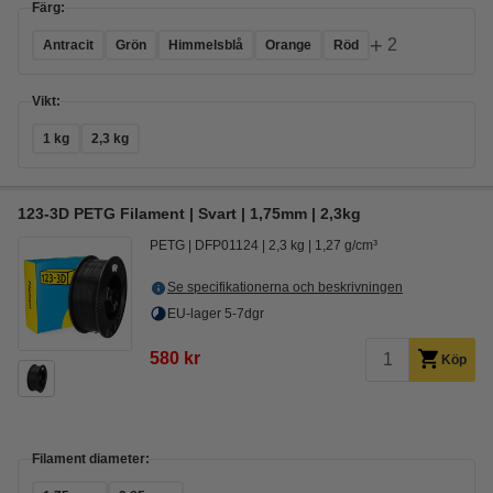
Färg:
+
2
Antracit
Grön
Himmelsblå
Orange
Röd
Vikt:
1 kg
2,3 kg
123-3D PETG Filament | Svart | 1,75mm | 2,3kg
PETG
DFP01124
2,3 kg
1,27 g/cm³
Se specifikationerna och beskrivningen
EU-lager 5-7dgr
580 kr
Köp
Filament diameter: