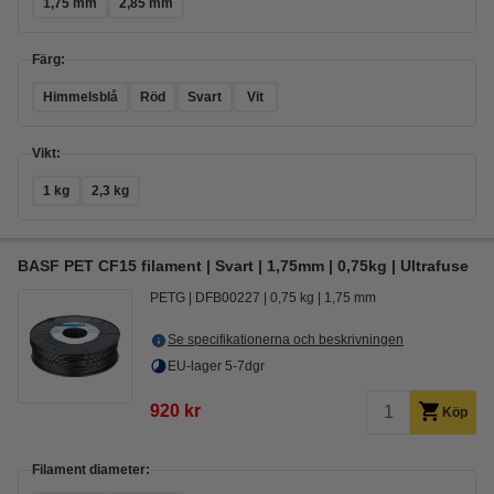
1,75 mm
2,85 mm
Färg:
Himmelsblå
Röd
Svart
Vit
Vikt:
1 kg
2,3 kg
BASF PET CF15 filament | Svart | 1,75mm | 0,75kg | Ultrafuse
PETG
DFB00227
0,75 kg
1,75 mm
Se specifikationerna och beskrivningen
EU-lager 5-7dgr
920 kr
Köp
Filament diameter: