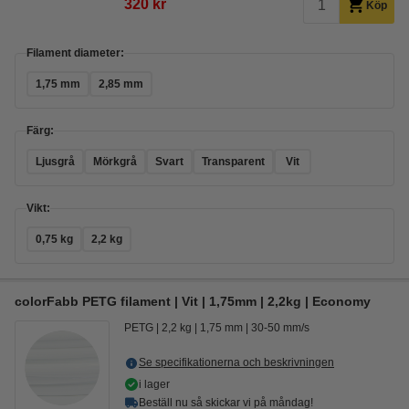
320 kr
Köp
Filament diameter:
1,75 mm
2,85 mm
Färg:
Ljusgrå
Mörkgrå
Svart
Transparent
Vit
Vikt:
0,75 kg
2,2 kg
colorFabb PETG filament | Vit | 1,75mm | 2,2kg | Economy
PETG
2,2 kg
1,75 mm
30-50 mm/s
Se specifikationerna och beskrivningen
i lager
Beställ nu så skickar vi på måndag!