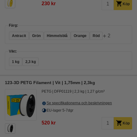
230 kr
Köp
Färg:
+
2
Antracit
Grön
Himmelsblå
Orange
Röd
Vikt:
1 kg
2,3 kg
123-3D PETG Filament | Vit | 1,75mm | 2,3kg
PETG
DFP01119
2,3 kg
1,27 g/cm³
Se specifikationerna och beskrivningen
EU-lager 5-7dgr
520 kr
Köp