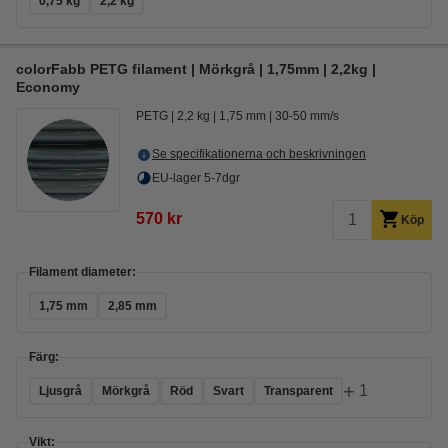
0,75 kg
2,2 kg
colorFabb PETG filament | Mörkgrå | 1,75mm | 2,2kg |
Economy
PETG
2,2 kg
1,75 mm
30-50 mm/s
Se specifikationerna och beskrivningen
EU-lager 5-7dgr
570 kr
Köp
Filament diameter:
1,75 mm
2,85 mm
Färg:
+
1
Ljusgrå
Mörkgrå
Röd
Svart
Transparent
Vikt: