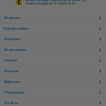
Behöver du hjälp? Ring oss på 08-124 47 123
Helgfria vardagar från kl. 9:00 till 16:00
3D skrivare
Populära märken
3D filament
3D skrivardelar
Tillbehör
3D pennor
Hjälpcenter
Tillgänglighet
123-3D.se