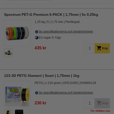
Spectrum PET-G Premium 5-PACK | 1,75mm | 5x 0,25kg
1,25 kg
5
1,75 mm
Flerfärgad
Se specifikationerna och beskrivningen
EU-lager 5-7dgr
435 kr
Köp
123-3D PETG filament | Svart | 1,75mm | 1kg
PETG
± 216 gram
DFE11000
DHM00128
Se specifikationerna och beskrivningen
230 kr
Köp
För tillfället slut