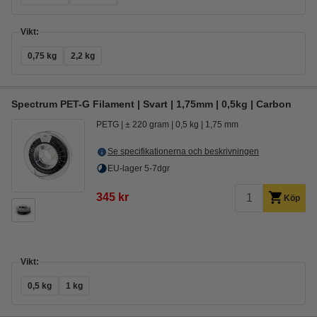
Vikt:
0,75 kg
2,2 kg
Spectrum PET-G Filament | Svart | 1,75mm | 0,5kg | Carbon
PETG
± 220 gram
0,5 kg
1,75 mm
Se specifikationerna och beskrivningen
EU-lager 5-7dgr
345 kr
Köp
Vikt:
0,5 kg
1 kg