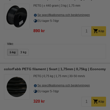
PETG
± 440 gram
3 kg
1,75 mm
Se specifikationerna och beskrivningen
EU-lager 5-7dgr
890 kr
Köp
Vikt:
1 kg
3 kg
colorFabb PETG filament | Svart | 1,75mm | 0,75kg | Economy
PETG
0,75 kg
1,75 mm
30-50 mm/s
Se specifikationerna och beskrivningen
EU-lager 5-7dgr
320 kr
Köp