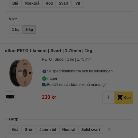
Blå
Mörkgrå
Röd
Svart
Vit
Vikt:
1 kg
3 kg
eSun PETG filament | Svart | 1,75mm | 1kg
PETG
Spool
1 kg
1,75 mm
Se specifikationerna och beskrivningen
i lager
Beställ nu så skickar vi på måndag!
230 kr
Köp
Färg:
+
4
Grå
Grön
Jämn röd
Neutral
Solid svart