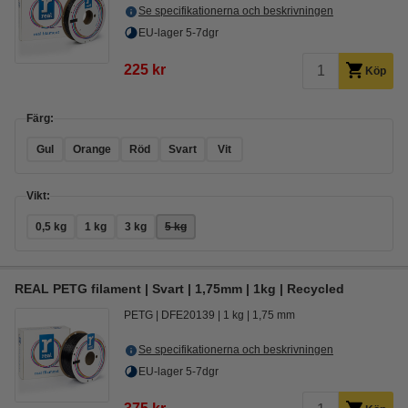
Se specifikationerna och beskrivningen
EU-lager 5-7dgr
225 kr
Köp
Färg:
Gul
Orange
Röd
Svart
Vit
Vikt:
0,5 kg
1 kg
3 kg
5 kg
REAL PETG filament | Svart | 1,75mm | 1kg | Recycled
PETG
DFE20139
1 kg
1,75 mm
Se specifikationerna och beskrivningen
EU-lager 5-7dgr