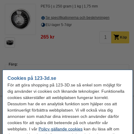
PETG
± 250 gram
1 kg
1,75 mm
Se specifikationerna och beskrivningen
EU-lager 5-7dgr
265 kr
Köp
Färg:
Antracit grå
Arctic vit
Bahama yellow
Bloody red
Cookies på 123-3d.se
+
7
Djup svart
För att göra shopping på 123-3D.se så enkel som möjligt för
dig använder vi cookies och liknande teknologier. Funktionella
cookies säkerställer att webbplatsen fungerar korrekt.
Spectrum PCTG Premium Filament | Trafiksvart | 1,75mm |
Dessutom har de en analytisk funktion som hjälper oss att
1kg
kontinuerligt förbättra webbplatsen. Vi vill också visa dig
annonser som matchar dina intressen och använder därför
PCTG
± 250 gram
1 kg
1,75 mm
cookies för att spåra ditt beteende på och utanför vår
webbplats. I vår
Policy gällande cookies
Se specifikationerna och beskrivningen
kan du läsa allt om