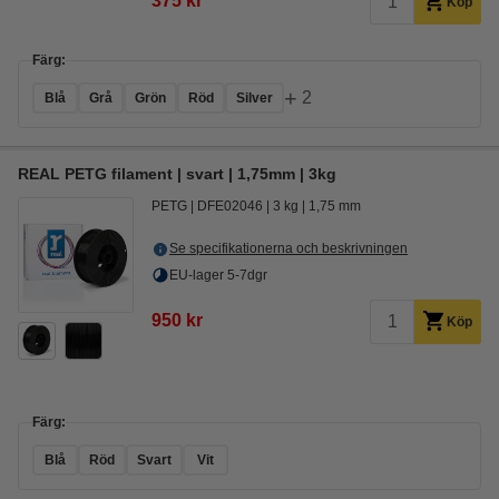
375 kr
Köp
Färg:
+
2
Blå
Grå
Grön
Röd
Silver
REAL PETG filament | svart | 1,75mm | 3kg
PETG
DFE02046
3 kg
1,75 mm
Se specifikationerna och beskrivningen
EU-lager 5-7dgr
950 kr
Köp
Färg:
Blå
Röd
Svart
Vit