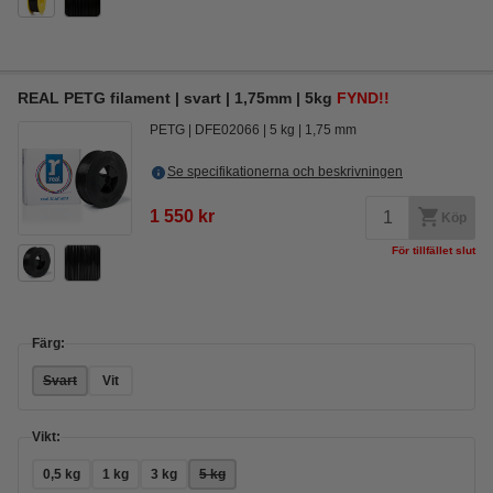
REAL PETG filament | svart | 1,75mm | 5kg
FYND!!
PETG
DFE02066
5 kg
1,75 mm
Se specifikationerna och beskrivningen
1 550 kr
Köp
För tillfället slut
Färg:
Svart
Vit
Vikt:
0,5 kg
1 kg
3 kg
5 kg