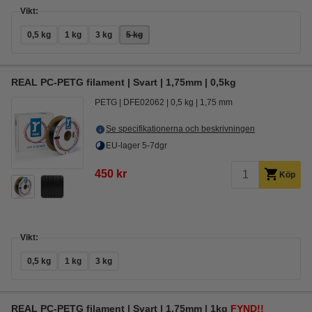
Vikt:
0,5 kg
1 kg
3 kg
5 kg
REAL PC-PETG filament | Svart | 1,75mm | 0,5kg
PETG
DFE02062
0,5 kg
1,75 mm
Se specifikationerna och beskrivningen
EU-lager 5-7dgr
450 kr
Köp
Vikt:
0,5 kg
1 kg
3 kg
REAL PC-PETG filament | Svart | 1,75mm | 1kg
FYND!!