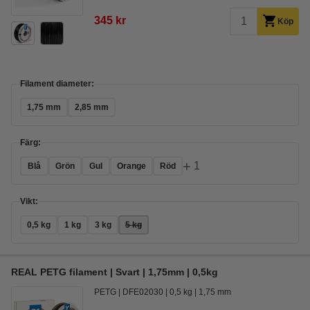
345 kr
Köp
Filament diameter:
1,75 mm
2,85 mm
Färg:
+
1
Blå
Grön
Gul
Orange
Röd
Vikt:
0,5 kg
1 kg
3 kg
5 kg
REAL PETG filament | Svart | 1,75mm | 0,5kg
PETG
DFE02030
0,5 kg
1,75 mm