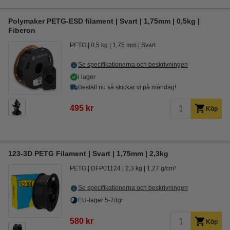
Polymaker PETG-ESD filament | Svart | 1,75mm | 0,5kg |
Fiberon
PETG
0,5 kg
1,75 mm
Svart
Se specifikationerna och beskrivningen
i lager
Beställ nu så skickar vi på måndag!
495 kr
Köp
123-3D PETG Filament | Svart | 1,75mm | 2,3kg
PETG
DFP01124
2,3 kg
1,27 g/cm³
Se specifikationerna och beskrivningen
EU-lager 5-7dgr
580 kr
Köp