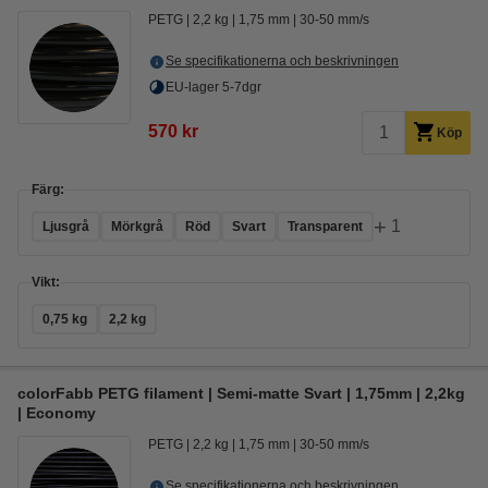
PETG
2,2 kg
1,75 mm
30-50 mm/s
Se specifikationerna och beskrivningen
EU-lager 5-7dgr
570 kr
Köp
Färg:
+
1
Ljusgrå
Mörkgrå
Röd
Svart
Transparent
Vikt:
0,75 kg
2,2 kg
colorFabb PETG filament | Semi-matte Svart | 1,75mm | 2,2kg
| Economy
PETG
2,2 kg
1,75 mm
30-50 mm/s
Se specifikationerna och beskrivningen