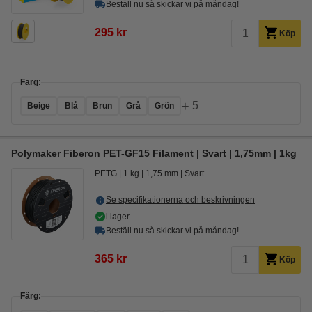
Beställ nu så skickar vi på måndag!
295 kr
Köp
Färg:
+
5
Beige
Blå
Brun
Grå
Grön
Polymaker Fiberon PET-GF15 Filament | Svart | 1,75mm | 1kg
PETG
1 kg
1,75 mm
Svart
Se specifikationerna och beskrivningen
i lager
Beställ nu så skickar vi på måndag!
365 kr
Köp
Färg: