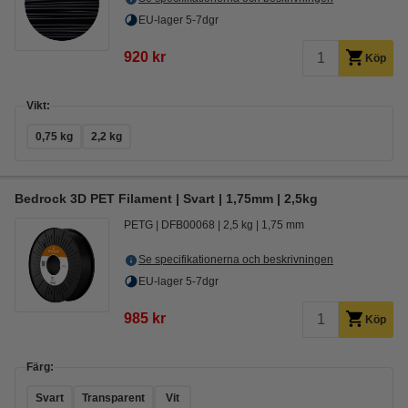
EU-lager 5-7dgr
920 kr
Köp
Vikt:
0,75 kg
2,2 kg
Bedrock 3D PET Filament | Svart | 1,75mm | 2,5kg
PETG
DFB00068
2,5 kg
1,75 mm
Se specifikationerna och beskrivningen
EU-lager 5-7dgr
985 kr
Köp
Färg:
Svart
Transparent
Vit