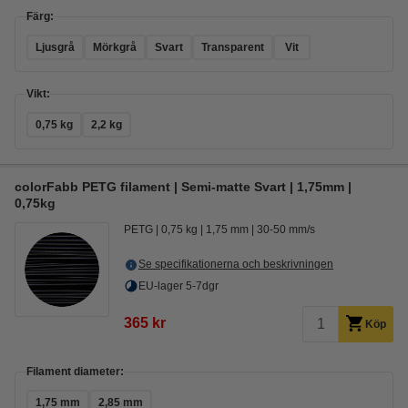
Färg:
Ljusgrå
Mörkgrå
Svart
Transparent
Vit
Vikt:
0,75 kg
2,2 kg
colorFabb PETG filament | Semi-matte Svart | 1,75mm |
0,75kg
PETG
0,75 kg
1,75 mm
30-50 mm/s
Se specifikationerna och beskrivningen
EU-lager 5-7dgr
365 kr
Köp
Filament diameter:
1,75 mm
2,85 mm