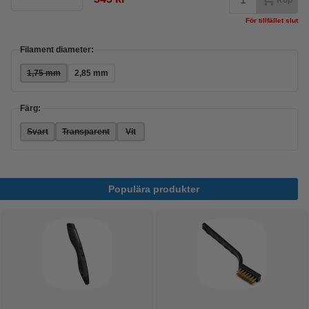
Köp
För tillfället slut
Filament diameter:
1,75 mm
2,85 mm
Färg:
Svart
Transparent
Vit
Populära produkter