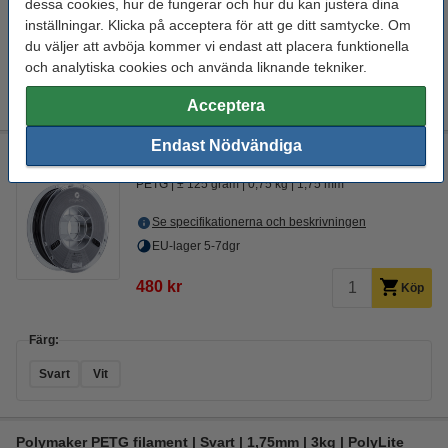
dessa cookies, hur de fungerar och hur du kan justera dina
EU-lager 5-7dgr
inställningar. Klicka på acceptera för att ge ditt samtycke. Om
du väljer att avböja kommer vi endast att placera funktionella
295 kr
Köp
och analytiska cookies och använda liknande tekniker.
Acceptera
Endast Nödvändiga
Polymaker PETG filament | Svart | 1,75mm | 0,75kg | PolyMax
PETG
± 125 gram
0,75 kg
1,75 mm
Se specifikationerna och beskrivningen
EU-lager 5-7dgr
480 kr
Köp
Färg:
Svart
Vit
Polymaker PETG filament | Svart | 1,75mm | 3kg | PolyLite