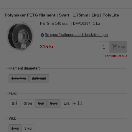
Polymaker PETG filament | Svart | 1,75mm | 1kg | PolyLite
PETG
± 140 gram
DFP16294
1 kg
Se specifikationerna och beskrivningen
315 kr
Köp
För tillfället slut
Filament diameter:
1,75 mm
2,85 mm
Färg:
+
11
Blå
Grön
Gul
Guld
Lila
Vikt:
1 kg
3 kg