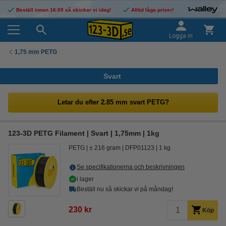
Beställ innan 16:00 så skickar vi idag!
Alltid låga priser!
Logga in
1,75 mm PETG
Svart
Letar du efter 2.85 mm svart PETG?
123-3D PETG Filament | Svart | 1,75mm | 1kg
PETG
± 216 gram
DFP01123
1 kg
Se specifikationerna och beskrivningen
i lager
Beställ nu så skickar vi på måndag!
230 kr
Köp