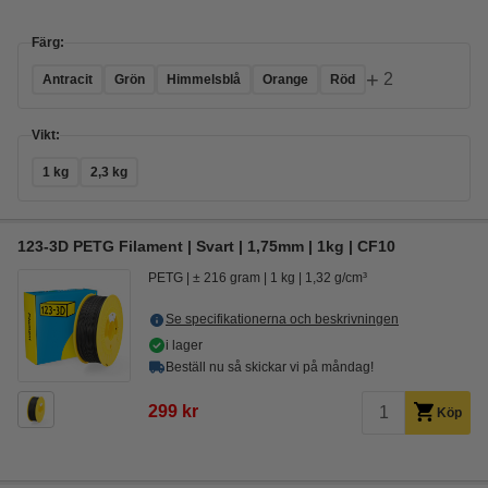
Färg:
+
2
Antracit
Grön
Himmelsblå
Orange
Röd
Vikt:
1 kg
2,3 kg
123-3D PETG Filament | Svart | 1,75mm | 1kg | CF10
PETG
± 216 gram
1 kg
1,32 g/cm³
Se specifikationerna och beskrivningen
i lager
Beställ nu så skickar vi på måndag!
299 kr
Köp