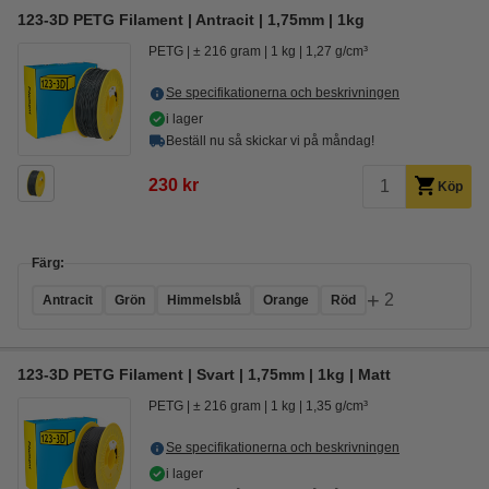
123-3D PETG Filament | Antracit | 1,75mm | 1kg
PETG
± 216 gram
1 kg
1,27 g/cm³
Se specifikationerna och beskrivningen
i lager
Beställ nu så skickar vi på måndag!
230 kr
Köp
Färg:
+
2
Antracit
Grön
Himmelsblå
Orange
Röd
123-3D PETG Filament | Svart | 1,75mm | 1kg | Matt
PETG
± 216 gram
1 kg
1,35 g/cm³
Se specifikationerna och beskrivningen
i lager