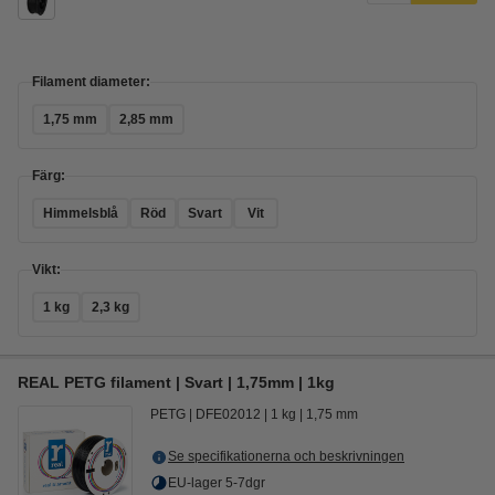
Filament diameter:
1,75 mm
2,85 mm
Färg:
Himmelsblå
Röd
Svart
Vit
Vikt:
1 kg
2,3 kg
REAL PETG filament | Svart | 1,75mm | 1kg
PETG
DFE02012
1 kg
1,75 mm
Se specifikationerna och beskrivningen
EU-lager 5-7dgr