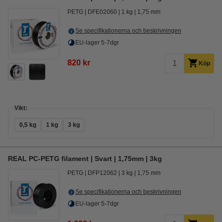
PETG
DFE02060
1 kg
1,75 mm
Se specifikationerna och beskrivningen
EU-lager 5-7dgr
820 kr
Köp
Vikt:
0,5 kg
1 kg
3 kg
REAL PC-PETG filament | Svart | 1,75mm | 3kg
PETG
DFP12062
3 kg
1,75 mm
Se specifikationerna och beskrivningen
EU-lager 5-7dgr