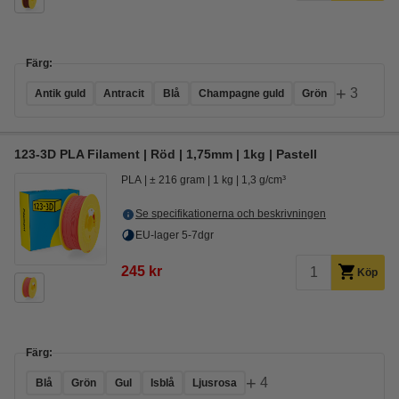
Färg:
+
3
Antik guld
Antracit
Blå
Champagne guld
Grön
123-3D PLA Filament | Röd | 1,75mm | 1kg | Pastell
PLA
± 216 gram
1 kg
1,3 g/cm³
Se specifikationerna och beskrivningen
EU-lager 5-7dgr
245 kr
Köp
Färg:
+
4
Blå
Grön
Gul
Isblå
Ljusrosa