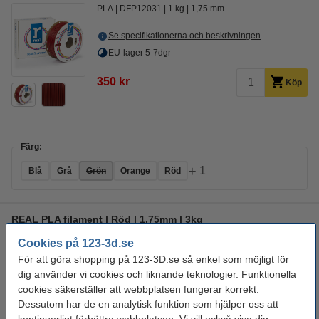
PLA
DFP12031
1 kg
1,75 mm
Se specifikationerna och beskrivningen
EU-lager 5-7dgr
350 kr
Köp
Färg:
+
1
Blå
Grå
Grön
Orange
Röd
REAL PLA filament | Röd | 1,75mm | 3kg
PLA
DFP02063
3 kg
1,75 mm
Cookies på 123-3d.se
För att göra shopping på 123-3D.se så enkel som möjligt för
Se specifikationerna och beskrivningen
dig använder vi cookies och liknande teknologier. Funktionella
EU-lager 5-7dgr
cookies säkerställer att webbplatsen fungerar korrekt.
Dessutom har de en analytisk funktion som hjälper oss att
950 kr
Köp