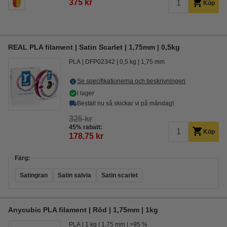
375 kr
Köp
REAL PLA filament | Satin Scarlet | 1,75mm | 0,5kg
PLA
DFP02342
0,5 kg
1,75 mm
Se specifikationerna och beskrivningen
i lager
Beställ nu så skickar vi på måndag!
325 kr
45% rabatt:
Köp
178,75 kr
Färg:
Satingran
Satin salvia
Satin scarlet
Anycubic PLA filament | Röd | 1,75mm | 1kg
PLA
1 kg
1,75 mm
>95 %