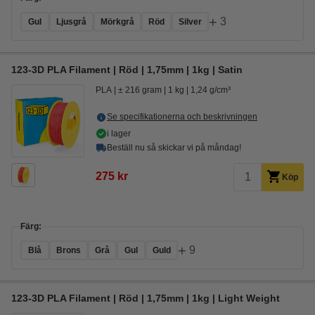
+
3
Gul
Ljusgrå
Mörkgrå
Röd
Silver
123-3D PLA Filament | Röd | 1,75mm | 1kg | Satin
PLA
± 216 gram
1 kg
1,24 g/cm³
Se specifikationerna och beskrivningen
i lager
Beställ nu så skickar vi på måndag!
275 kr
Köp
Färg:
+
9
Blå
Brons
Grå
Gul
Guld
123-3D PLA Filament | Röd | 1,75mm | 1kg | Light Weight