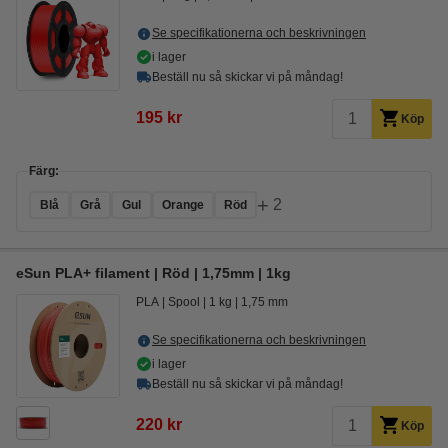
Se specifikationerna och beskrivningen
i lager
Beställ nu så skickar vi på måndag!
195 kr
Köp
Färg:
+
2
Blå
Grå
Gul
Orange
Röd
eSun PLA+ filament | Röd | 1,75mm | 1kg
PLA
Spool
1 kg
1,75 mm
Se specifikationerna och beskrivningen
i lager
Beställ nu så skickar vi på måndag!
220 kr
Köp