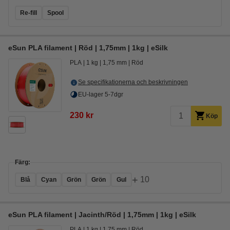
Re-fill
Spool
eSun PLA filament | Röd | 1,75mm | 1kg | eSilk
PLA
1 kg
1,75 mm
Röd
Se specifikationerna och beskrivningen
EU-lager 5-7dgr
230 kr
Köp
Färg:
+
10
Blå
Cyan
Grön
Grön
Gul
eSun PLA filament | Jacinth/Röd | 1,75mm | 1kg | eSilk
PLA
1 kg
1,75 mm
Röd