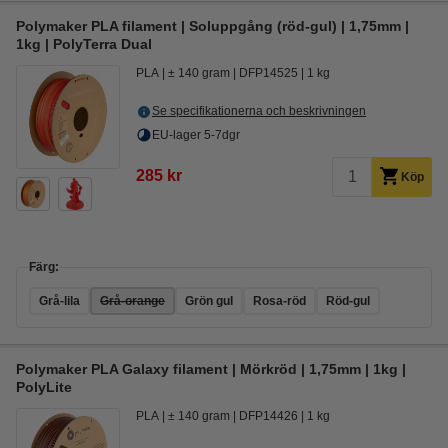
Polymaker PLA filament | Soluppgång (röd-gul) | 1,75mm |
1kg | PolyTerra Dual
PLA
± 140 gram
DFP14525
1 kg
Se specifikationerna och beskrivningen
EU-lager 5-7dgr
285 kr
Köp
Färg:
Grå-lila
Grå-orange
Grön gul
Rosa-röd
Röd-gul
Polymaker PLA Galaxy filament | Mörkröd | 1,75mm | 1kg |
PolyLite
PLA
± 140 gram
DFP14426
1 kg