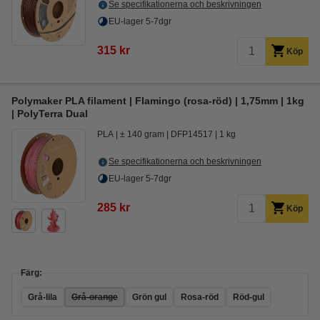
Se specifikationerna och beskrivningen
EU-lager 5-7dgr
315 kr
Köp
Polymaker PLA filament | Flamingo (rosa-röd) | 1,75mm | 1kg
| PolyTerra Dual
PLA
± 140 gram
DFP14517
1 kg
Se specifikationerna och beskrivningen
EU-lager 5-7dgr
285 kr
Köp
Färg:
Grå-lila
Grå-orange
Grön gul
Rosa-röd
Röd-gul