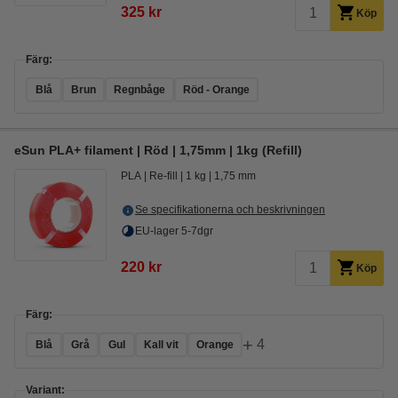
325 kr
Köp
Färg:
Blå
Brun
Regnbåge
Röd - Orange
eSun PLA+ filament | Röd | 1,75mm | 1kg (Refill)
PLA
Re-fill
1 kg
1,75 mm
Se specifikationerna och beskrivningen
EU-lager 5-7dgr
220 kr
Köp
Färg:
+
4
Blå
Grå
Gul
Kall vit
Orange
Variant: