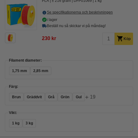
PLA
± 216 gram
DFP01069
1 kg
Se specifikationerna och beskrivningen
i lager
Beställ nu så skickar vi på måndag!
230 kr
Köp
Filament diameter:
1,75 mm
2,85 mm
Färg:
+
19
Brun
Gräddvit
Grå
Grön
Gul
Vikt:
1 kg
3 kg