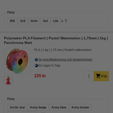
Färg:
+
5
Blå
Grå
Grön
Gul
Lila
Polymaker PLA Filament | Pastel Watermelon | 1,75mm | 1kg |
Panchroma Matt
PLA
1 kg
1,75 mm
Pastell vattenmelon
Se specifikationerna och beskrivningen
EU-lager 5-7dgr
225 kr
Köp
Färg:
Arctic teal
Army beige
Army blue
Army brown