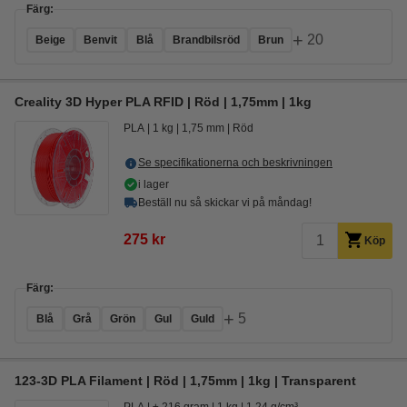
Färg:
+
20
Beige
Benvit
Blå
Brandbilsröd
Brun
Creality 3D Hyper PLA RFID | Röd | 1,75mm | 1kg
PLA
1 kg
1,75 mm
Röd
Se specifikationerna och beskrivningen
i lager
Beställ nu så skickar vi på måndag!
275 kr
Köp
Färg:
+
5
Blå
Grå
Grön
Gul
Guld
123-3D PLA Filament | Röd | 1,75mm | 1kg | Transparent