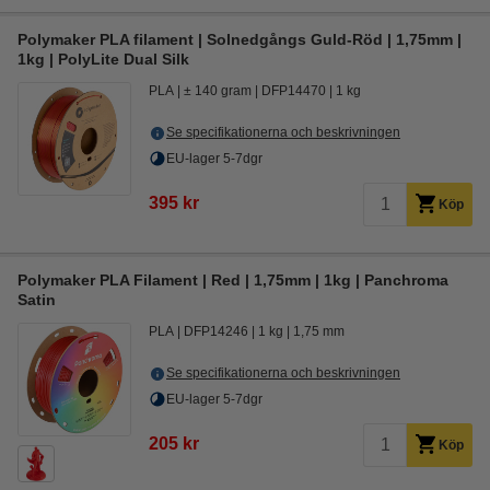
Polymaker PLA filament | Solnedgångs Guld-Röd | 1,75mm |
1kg | PolyLite Dual Silk
PLA
± 140 gram
DFP14470
1 kg
Se specifikationerna och beskrivningen
EU-lager 5-7dgr
395 kr
Köp
Polymaker PLA Filament | Red | 1,75mm | 1kg | Panchroma
Satin
PLA
DFP14246
1 kg
1,75 mm
Se specifikationerna och beskrivningen
EU-lager 5-7dgr
205 kr
Köp