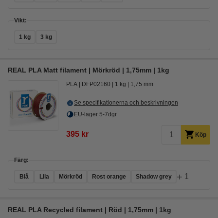
Vikt:
1 kg
3 kg
REAL PLA Matt filament | Mörkröd | 1,75mm | 1kg
PLA
DFP02160
1 kg
1,75 mm
Se specifikationerna och beskrivningen
EU-lager 5-7dgr
395 kr
Köp
Färg:
+
1
Blå
Lila
Mörkröd
Rost orange
Shadow grey
REAL PLA Recycled filament | Röd | 1,75mm | 1kg