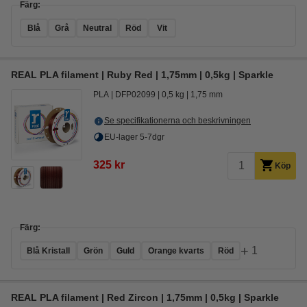
Färg:
Blå
Grå
Neutral
Röd
Vit
REAL PLA filament | Ruby Red | 1,75mm | 0,5kg | Sparkle
PLA
DFP02099
0,5 kg
1,75 mm
Se specifikationerna och beskrivningen
EU-lager 5-7dgr
325 kr
Köp
Färg:
+
1
Blå Kristall
Grön
Guld
Orange kvarts
Röd
REAL PLA filament | Red Zircon | 1,75mm | 0,5kg | Sparkle