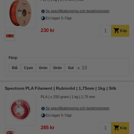
Se specifikationerna och beskrivningen
EU-lager 5-7dgr
230 kr
Köp
Färg:
+
10
Blå
Cyan
Grön
Grön
Gul
Spectrum PLA Filament | Rubinröd | 1,75mm | 1kg | Silk
PLA
± 250 gram
1 kg
1,75 mm
Se specifikationerna och beskrivningen
EU-lager 5-7dgr
285 kr
Köp