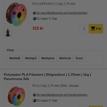
PLA
DFP14317
1 kg
1,75 mm
Se specifikationerna och beskrivningen
EU-lager 5-7dgr
315 kr
Köp
Färg:
Mörkblå
Mörkgrå
Mörkgrön
Mörkröd
Svart
Polymaker PLA Filament | Eldgradient | 1,75mm | 1kg |
Panchroma Silk
PLA
1 kg
1,75 mm
Röd - Orange
Se specifikationerna och beskrivningen
EU-lager 5-7dgr