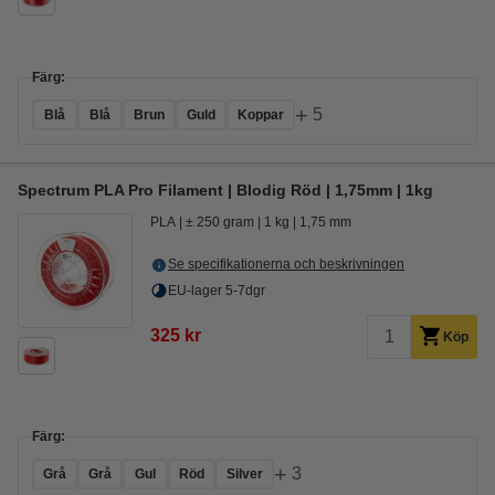
Färg:
+
5
Blå
Blå
Brun
Guld
Koppar
Spectrum PLA Pro Filament | Blodig Röd | 1,75mm | 1kg
PLA
± 250 gram
1 kg
1,75 mm
Se specifikationerna och beskrivningen
EU-lager 5-7dgr
325 kr
Köp
Färg:
+
3
Grå
Grå
Gul
Röd
Silver