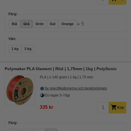
Färg:
+
5
Blå
Grå
Grön
Gul
Orange
Vikt:
1 kg
3 kg
Polymaker PLA filament | Röd | 1,75mm | 1kg | PolySonic
PLA
± 140 gram
1 kg
1,75 mm
Se specifikationerna och beskrivningen
EU-lager 5-7dgr
335 kr
Köp
Färg: