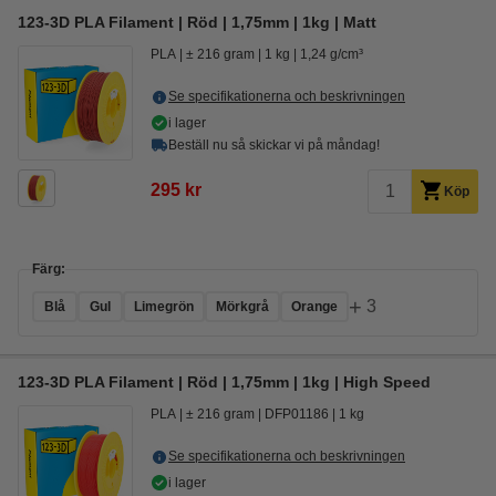
123-3D PLA Filament | Röd | 1,75mm | 1kg | Matt
PLA
± 216 gram
1 kg
1,24 g/cm³
Se specifikationerna och beskrivningen
i lager
Beställ nu så skickar vi på måndag!
295 kr
Köp
Färg:
+
3
Blå
Gul
Limegrön
Mörkgrå
Orange
123-3D PLA Filament | Röd | 1,75mm | 1kg | High Speed
PLA
± 216 gram
DFP01186
1 kg
Se specifikationerna och beskrivningen
i lager