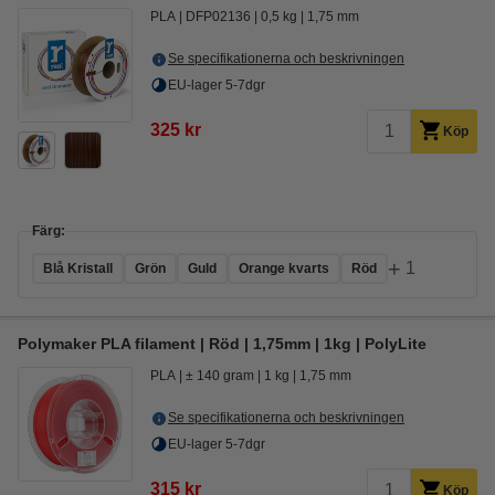
PLA
DFP02136
0,5 kg
1,75 mm
Se specifikationerna och beskrivningen
EU-lager 5-7dgr
325 kr
Köp
Färg:
+
1
Blå Kristall
Grön
Guld
Orange kvarts
Röd
Polymaker PLA filament | Röd | 1,75mm | 1kg | PolyLite
PLA
± 140 gram
1 kg
1,75 mm
Se specifikationerna och beskrivningen
EU-lager 5-7dgr
315 kr
Köp