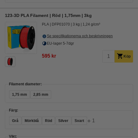
123-3D PLA Filament | Röd | 1,75mm | 3kg
PLA
DFP01070
3 kg
1,24 g/cm³
Se specifikationerna och beskrivningen
EU-lager 5-7dgr
595 kr
Köp
Filament diameter:
1,75 mm
2,85 mm
Färg:
+
1
Grå
Mörkblå
Röd
Silver
Svart
Vikt: