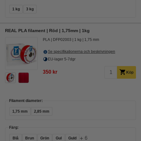
1 kg
3 kg
REAL PLA filament | Röd | 1,75mm | 1kg
PLA
DFP02003
1 kg
1,75 mm
Se specifikationerna och beskrivningen
EU-lager 5-7dgr
350 kr
Köp
Filament diameter:
1,75 mm
2,85 mm
Färg:
+
6
Blå
Brun
Grön
Gul
Guld