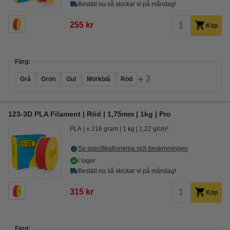
Beställ nu så skickar vi på måndag!
255 kr
Köp
Färg:
+
2
Grå
Grön
Gul
Mörkblå
Röd
123-3D PLA Filament | Röd | 1,75mm | 1kg | Pro
PLA
± 216 gram
1 kg
1,22 g/cm³
Se specifikationerna och beskrivningen
i lager
Beställ nu så skickar vi på måndag!
315 kr
Köp
Färg: