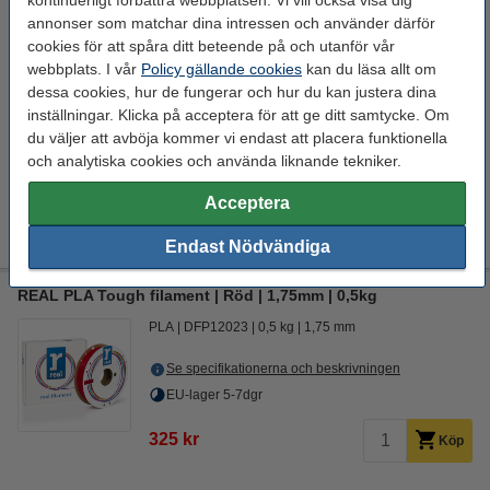
kontinuerligt förbättra webbplatsen. Vi vill också visa dig
annonser som matchar dina intressen och använder därför
cookies för att spåra ditt beteende på och utanför vår
webbplats. I vår
Policy gällande cookies
kan du läsa allt om
dessa cookies, hur de fungerar och hur du kan justera dina
Färg:
inställningar. Klicka på acceptera för att ge ditt samtycke. Om
Röd
Svart
Vit
du väljer att avböja kommer vi endast att placera funktionella
och analytiska cookies och använda liknande tekniker.
Vikt:
Acceptera
1 kg
3 kg
Endast Nödvändiga
REAL PLA Tough filament | Röd | 1,75mm | 0,5kg
PLA
DFP12023
0,5 kg
1,75 mm
Se specifikationerna och beskrivningen
EU-lager 5-7dgr
325 kr
Köp