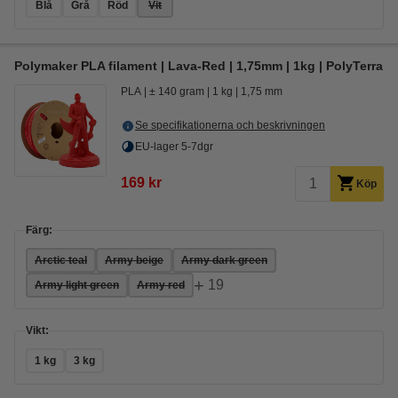
Blå
Grå
Röd
Vit
Polymaker PLA filament | Lava-Red | 1,75mm | 1kg | PolyTerra
PLA
± 140 gram
1 kg
1,75 mm
Se specifikationerna och beskrivningen
EU-lager 5-7dgr
169 kr
Köp
Färg:
Arctic teal
Army beige
Army dark green
+
19
Army light green
Army red
Vikt:
1 kg
3 kg