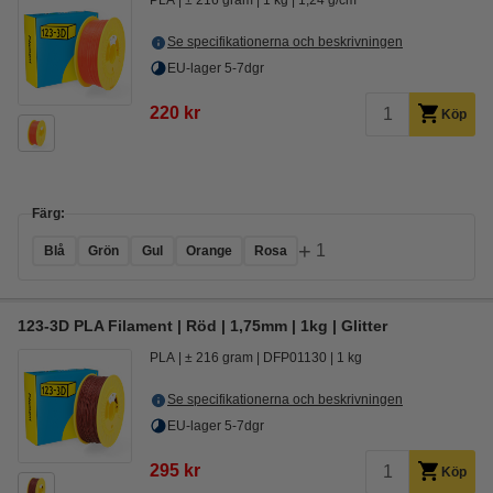
PLA
± 216 gram
1 kg
1,24 g/cm³
Se specifikationerna och beskrivningen
EU-lager 5-7dgr
220 kr
Köp
Färg:
+
1
Blå
Grön
Gul
Orange
Rosa
123-3D PLA Filament | Röd | 1,75mm | 1kg | Glitter
PLA
± 216 gram
DFP01130
1 kg
Se specifikationerna och beskrivningen
EU-lager 5-7dgr
295 kr
Köp