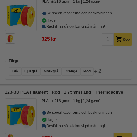
PLA
± 216 gram
1 kg
1,24 g/cm³
Se specifikationerna och beskrivningen
i lager
Beställ nu så skickar vi på måndag!
325 kr
Köp
Färg:
+
2
Blå
Ljusgrå
Mörkgrå
Orange
Röd
123-3D PLA Filament | Röd | 1,75mm | 1kg | Thermoactive
PLA
± 216 gram
1 kg
1,24 g/cm³
Se specifikationerna och beskrivningen
i lager
Beställ nu så skickar vi på måndag!