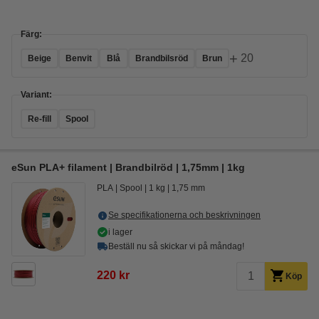
Färg:
+
20
Beige
Benvit
Blå
Brandbilsröd
Brun
Variant:
Re-fill
Spool
eSun PLA+ filament | Brandbilröd | 1,75mm | 1kg
PLA
Spool
1 kg
1,75 mm
Se specifikationerna och beskrivningen
i lager
Beställ nu så skickar vi på måndag!
220 kr
Köp